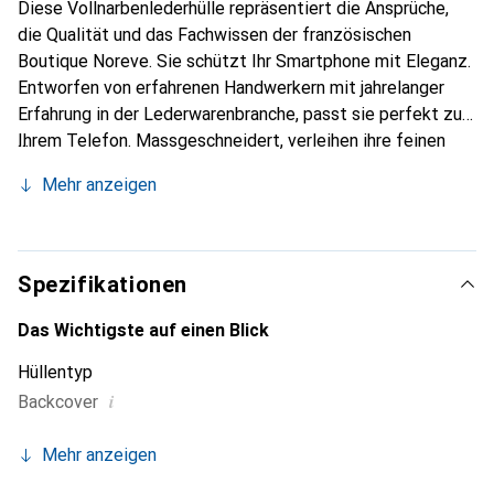
Diese Vollnarbenlederhülle repräsentiert die Ansprüche,
die Qualität und das Fachwissen der französischen
Boutique Noreve. Sie schützt Ihr Smartphone mit Eleganz.
Entworfen von erfahrenen Handwerkern mit jahrelanger
Erfahrung in der Lederwarenbranche, passt sie perfekt zu
Ihrem Telefon. Massgeschneidert, verleihen ihre feinen
Kurven ihr eine echte zweite Haut. Sie wird zum schicken
Mehr anzeigen
und unverzichtbaren Accessoire für Ihr Smartphone. Die
Marke Noreve ist international für ihre hochwertigen
Produkte anerkannt und eine zuverlässige Wahl für eine
anspruchsvolle Kundschaft.
Spezifikationen
Das Wichtigste auf einen Blick
Hüllentyp
i
Backcover
Mehr anzeigen