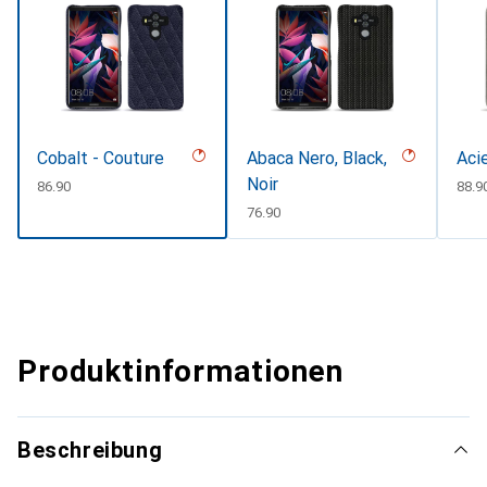
Cobalt - Couture
Abaca Nero, Black,
Aci
Noir
CHF
86.90
CHF
88.9
CHF
76.90
Produktinformationen
Beschreibung