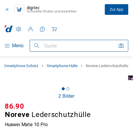
digitec
Zur App
Schneller finden und bestellen
Einstellungen
Kundenkonto
Vergleichslisten
Merklisten
Warenkorb
Navigation nach Kategorien
Menü
Suche
Smartphone Schutz
Smartphone Hülle
Noreve Lederschutzhülle
2 Bilder
CHF
86.90
Noreve
Lederschutzhülle
Huawei Mate 10 Pro