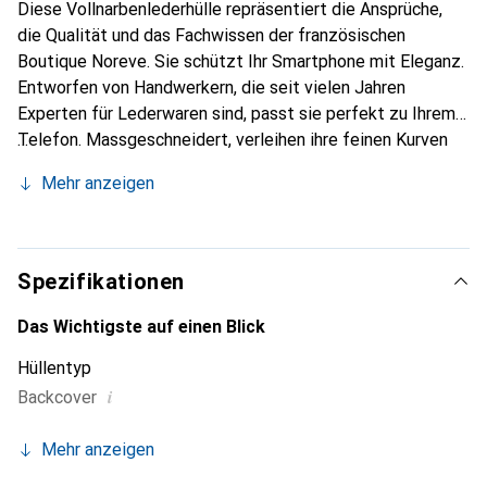
Diese Vollnarbenlederhülle repräsentiert die Ansprüche,
die Qualität und das Fachwissen der französischen
Boutique Noreve. Sie schützt Ihr Smartphone mit Eleganz.
Entworfen von Handwerkern, die seit vielen Jahren
Experten für Lederwaren sind, passt sie perfekt zu Ihrem
Telefon. Massgeschneidert, verleihen ihre feinen Kurven
ihr eine echte zweite Haut. Sie wird zum schicken und
Mehr anzeigen
unverzichtbaren Accessoire für Ihr Smartphone.
International anerkannt für ihre hochwertigen Produkte ist
die Marke Noreve eine sichere Wahl für eine
anspruchsvolle Klientel.
Spezifikationen
Das Wichtigste auf einen Blick
Hüllentyp
i
Backcover
Mehr anzeigen