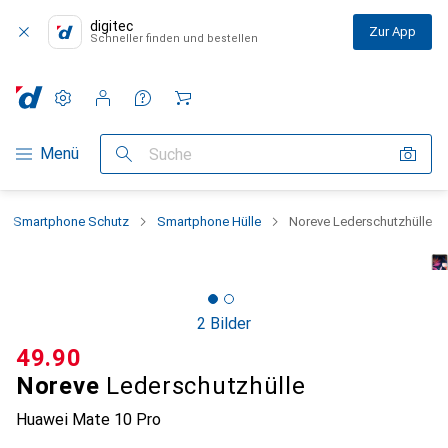
digitec
Zur App
Schneller finden und bestellen
Einstellungen
Kundenkonto
Vergleichslisten
Merklisten
Warenkorb
Navigation nach Kategorien
Menü
Suche
Smartphone Schutz
Smartphone Hülle
Noreve Lederschutzhülle
2 Bilder
CHF
49.90
Noreve
Lederschutzhülle
Huawei Mate 10 Pro