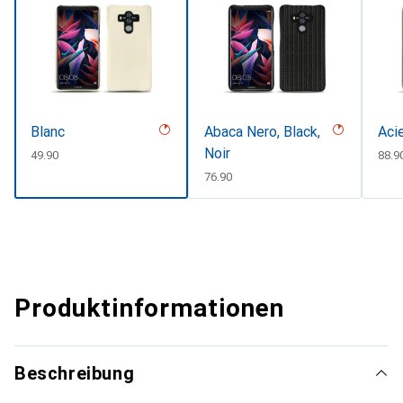
Blanc
Abaca Nero, Black,
Aci
Noir
CHF
49.90
CHF
88.9
CHF
76.90
Produktinformationen
Beschreibung