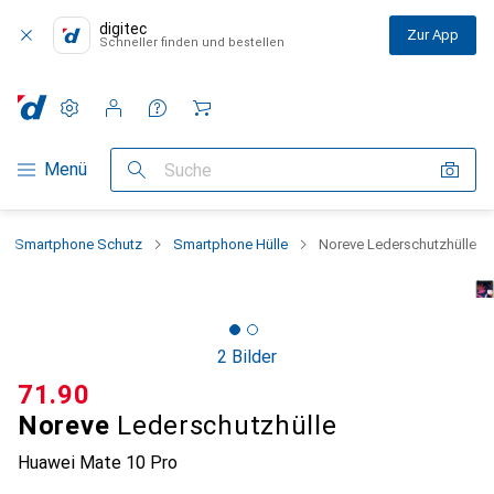
digitec
Zur App
Schneller finden und bestellen
Einstellungen
Kundenkonto
Vergleichslisten
Merklisten
Warenkorb
Navigation nach Kategorien
Menü
Suche
Smartphone Schutz
Smartphone Hülle
Noreve Lederschutzhülle
2 Bilder
CHF
71.90
Noreve
Lederschutzhülle
Huawei Mate 10 Pro