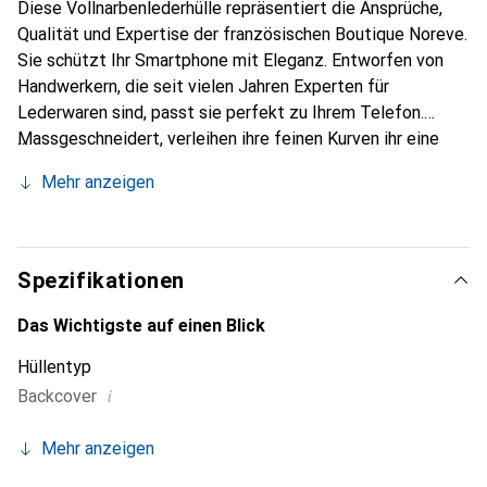
Diese Vollnarbenlederhülle repräsentiert die Ansprüche,
Qualität und Expertise der französischen Boutique Noreve.
Sie schützt Ihr Smartphone mit Eleganz. Entworfen von
Handwerkern, die seit vielen Jahren Experten für
Lederwaren sind, passt sie perfekt zu Ihrem Telefon.
Massgeschneidert, verleihen ihre feinen Kurven ihr eine
echte zweite Haut. Sie wird zum schicken und integralen
Mehr anzeigen
Accessoire Ihres Smartphones. International anerkannt für
ihre hochwertigen Produkte ist die Marke Noreve eine
sichere Wahl für eine anspruchsvolle Kundschaft.
Spezifikationen
Das Wichtigste auf einen Blick
Hüllentyp
i
Backcover
Mehr anzeigen