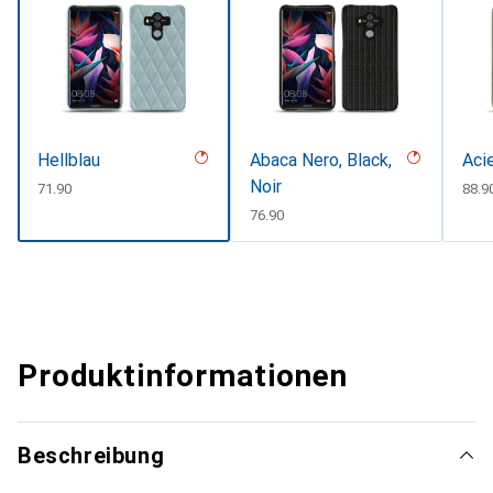
Hellblau
Abaca Nero, Black,
Aci
Noir
CHF
71.90
CHF
88.9
CHF
76.90
Produktinformationen
Beschreibung