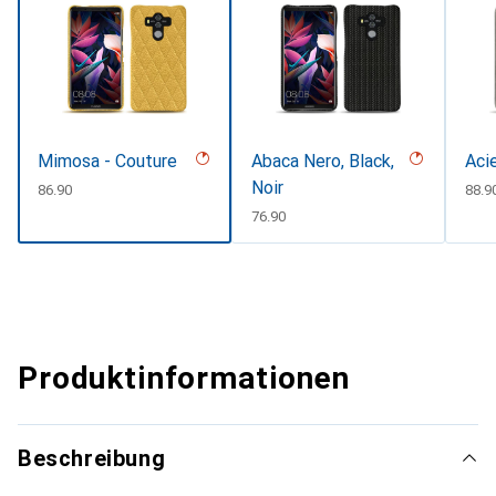
Mimosa - Couture
Abaca Nero, Black,
Aci
Noir
CHF
86.90
CHF
88.9
CHF
76.90
Produktinformationen
Beschreibung