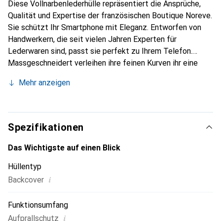
Diese Vollnarbenlederhülle repräsentiert die Ansprüche,
Qualität und Expertise der französischen Boutique Noreve.
Sie schützt Ihr Smartphone mit Eleganz. Entworfen von
Handwerkern, die seit vielen Jahren Experten für
Lederwaren sind, passt sie perfekt zu Ihrem Telefon.
Massgeschneidert verleihen ihre feinen Kurven ihr eine
echte zweite Haut. Sie wird zum schicken und
Mehr anzeigen
unverzichtbaren Accessoire Ihres Smartphones.
International anerkannt für ihre hochwertigen Produkte ist
die Marke Noreve eine sichere Wahl für eine
anspruchsvolle Klientel.
Spezifikationen
Das Wichtigste auf einen Blick
Hüllentyp
i
Backcover
Funktionsumfang
i
Aufprallschutz