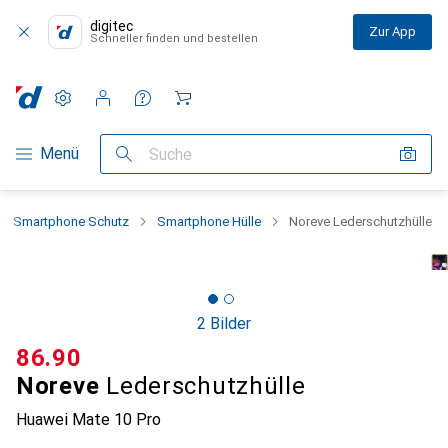
digitec
Zur App
Schneller finden und bestellen
Einstellungen
Kundenkonto
Vergleichslisten
Merklisten
Warenkorb
Navigation nach Kategorien
Menü
Suche
Smartphone Schutz
Smartphone Hülle
Noreve Lederschutzhülle
2 Bilder
CHF
86.90
Noreve
Lederschutzhülle
Huawei Mate 10 Pro