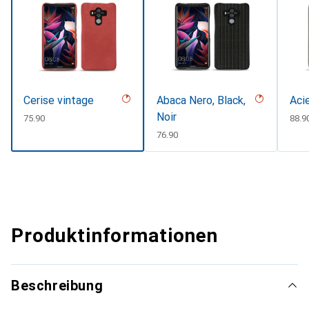
Cerise vintage
Abaca Nero, Black,
Aci
Noir
CHF
75.90
CHF
88.9
CHF
76.90
Produktinformationen
Beschreibung