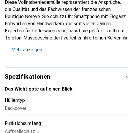
Diese Vollnarbenlederhülle repräsentiert die Ansprüche,
die Qualität und das Fachwissen der französischen
Boutique Noreve. Sie schützt Ihr Smartphone mit Eleganz.
Entworfen von Handwerkern, die seit vielen Jahren
Experten für Lederwaren sind, passt sie perfekt zu Ihrem
Telefon. Massgeschneidert verleihen ihre feinen Kurven ihr
eine echte zweite Haut. Sie wird zum schicken und
Mehr anzeigen
unverzichtbaren Accessoire Ihres Smartphones.
International anerkannt für ihre hochwertigen Produkte ist
die Marke Noreve eine sichere Wahl für eine
anspruchsvolle Kundschaft.
Spezifikationen
Das Wichtigste auf einen Blick
Hüllentyp
i
Backcover
Funktionsumfang
i
Aufprallschutz