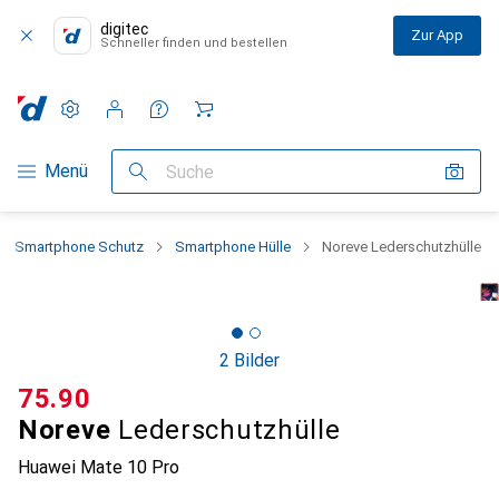
digitec
Zur App
Schneller finden und bestellen
Einstellungen
Kundenkonto
Vergleichslisten
Merklisten
Warenkorb
Navigation nach Kategorien
Menü
Suche
Smartphone Schutz
Smartphone Hülle
Noreve Lederschutzhülle
2 Bilder
CHF
75.90
Noreve
Lederschutzhülle
Huawei Mate 10 Pro