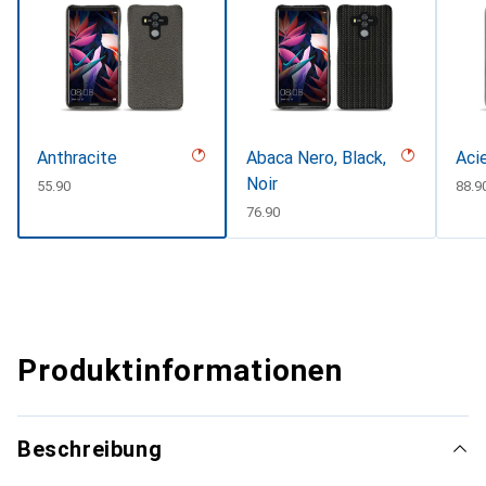
Anthracite
Abaca Nero, Black,
Aci
Noir
CHF
55.90
CHF
88.9
CHF
76.90
Produktinformationen
Beschreibung