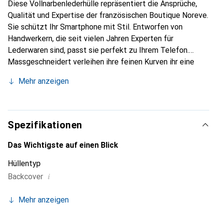
Diese Vollnarbenlederhülle repräsentiert die Ansprüche,
Qualität und Expertise der französischen Boutique Noreve.
Sie schützt Ihr Smartphone mit Stil. Entworfen von
Handwerkern, die seit vielen Jahren Experten für
Lederwaren sind, passt sie perfekt zu Ihrem Telefon.
Massgeschneidert verleihen ihre feinen Kurven ihr eine
echte zweite Haut. Sie wird zum schicken und
Mehr anzeigen
unverzichtbaren Accessoire Ihres Smartphones.
International anerkannt für ihre hochwertigen Produkte ist
die Marke Noreve eine sichere Wahl für eine
anspruchsvolle Klientel.
Spezifikationen
Das Wichtigste auf einen Blick
Hüllentyp
i
Backcover
Mehr anzeigen