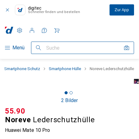
digitec
Zur App
Schneller finden und bestellen
Einstellungen
Kundenkonto
Vergleichslisten
Merklisten
Warenkorb
Navigation nach Kategorien
Menü
Suche
Smartphone Schutz
Smartphone Hülle
Noreve Lederschutzhülle
2 Bilder
CHF
55.90
Noreve
Lederschutzhülle
Huawei Mate 10 Pro