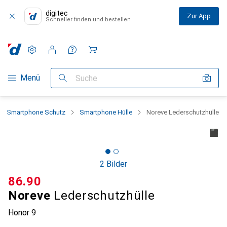
digitec
Zur App
Schneller finden und bestellen
Einstellungen
Kundenkonto
Vergleichslisten
Merklisten
Warenkorb
Navigation nach Kategorien
Menü
Suche
Smartphone Schutz
Smartphone Hülle
Noreve Lederschutzhülle
2 Bilder
CHF
86.90
Noreve
Lederschutzhülle
Honor 9