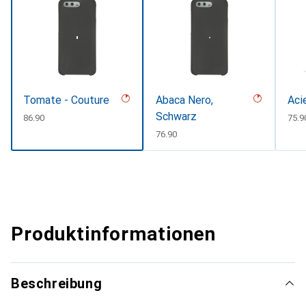
Tomate - Couture
Abaca Nero,
Aci
Schwarz
CHF
86.90
CHF
75.9
CHF
76.90
Produktinformationen
Beschreibung