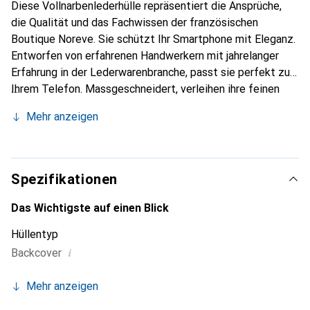
Diese Vollnarbenlederhülle repräsentiert die Ansprüche,
die Qualität und das Fachwissen der französischen
Boutique Noreve. Sie schützt Ihr Smartphone mit Eleganz.
Entworfen von erfahrenen Handwerkern mit jahrelanger
Erfahrung in der Lederwarenbranche, passt sie perfekt zu
Ihrem Telefon. Massgeschneidert, verleihen ihre feinen
Kurven ihr eine echte zweite Haut. Sie wird zum schicken
Mehr anzeigen
und unverzichtbaren Accessoire für Ihr Smartphone. Die
Marke Noreve ist international für ihre hochwertigen
Produkte anerkannt und eine zuverlässige Wahl für eine
anspruchsvolle Kundschaft.
Spezifikationen
Das Wichtigste auf einen Blick
Hüllentyp
i
Backcover
Mehr anzeigen