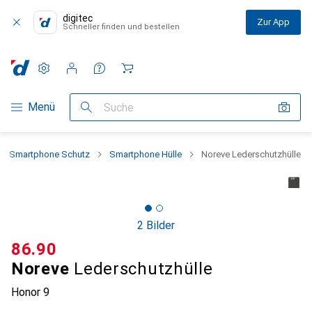
digitec
Zur App
Schneller finden und bestellen
Einstellungen
Kundenkonto
Vergleichslisten
Merklisten
Warenkorb
Navigation nach Kategorien
Menü
Suche
Smartphone Schutz
Smartphone Hülle
Noreve Lederschutzhülle
2 Bilder
CHF
86.90
Noreve
Lederschutzhülle
Honor 9