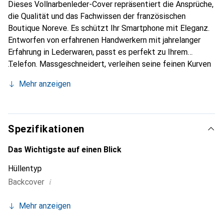
Dieses Vollnarbenleder-Cover repräsentiert die Ansprüche,
die Qualität und das Fachwissen der französischen
Boutique Noreve. Es schützt Ihr Smartphone mit Eleganz.
Entworfen von erfahrenen Handwerkern mit jahrelanger
Erfahrung in Lederwaren, passt es perfekt zu Ihrem
Telefon. Massgeschneidert, verleihen seine feinen Kurven
ihm eine echte zweite Haut. Es wird zum schicken und
Mehr anzeigen
unverzichtbaren Accessoire für Ihr Smartphone.
International anerkannt für ihre hochwertigen Produkte ist
die Marke Noreve eine zuverlässige Wahl für eine
anspruchsvolle Kundschaft.
Spezifikationen
Das Wichtigste auf einen Blick
Hüllentyp
i
Backcover
Mehr anzeigen