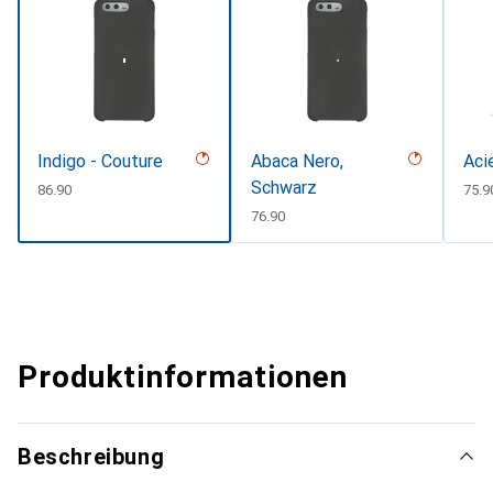
Indigo - Couture
Abaca Nero,
Aci
Schwarz
CHF
86.90
CHF
75.9
CHF
76.90
Produktinformationen
Beschreibung