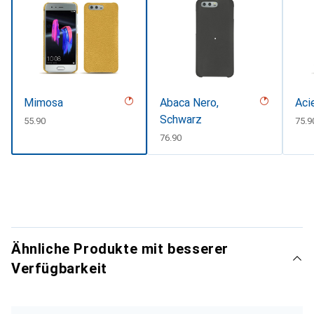
Mimosa
Abaca Nero,
Aci
Schwarz
CHF
55.90
CHF
75.9
CHF
76.90
Ähnliche Produkte mit besserer
Verfügbarkeit