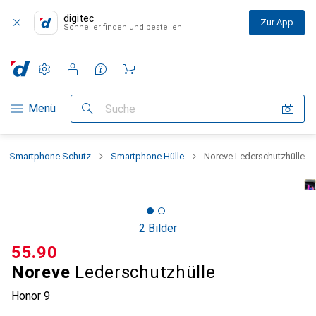
digitec
Zur App
Schneller finden und bestellen
Einstellungen
Kundenkonto
Vergleichslisten
Merklisten
Warenkorb
Navigation nach Kategorien
Menü
Suche
Smartphone Schutz
Smartphone Hülle
Noreve Lederschutzhülle
2 Bilder
CHF
55.90
Noreve
Lederschutzhülle
Honor 9