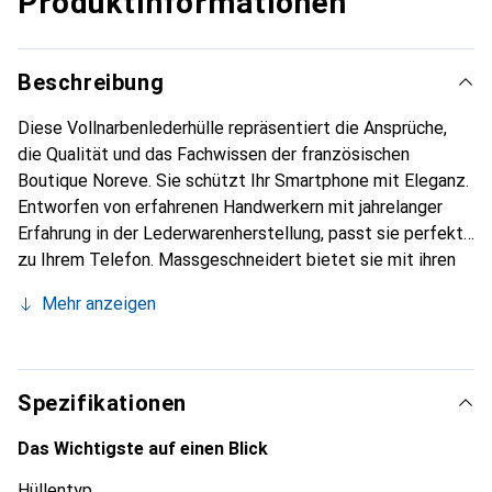
Produktinformationen
Beschreibung
Diese Vollnarbenlederhülle repräsentiert die Ansprüche,
die Qualität und das Fachwissen der französischen
Boutique Noreve. Sie schützt Ihr Smartphone mit Eleganz.
Entworfen von erfahrenen Handwerkern mit jahrelanger
Erfahrung in der Lederwarenherstellung, passt sie perfekt
zu Ihrem Telefon. Massgeschneidert bietet sie mit ihren
feinen Kurven eine echte zweite Haut. Sie wird zum
Mehr anzeigen
schicken und unverzichtbaren Accessoire für Ihr
Smartphone. Die Marke Noreve ist international für ihre
hochwertigen Produkte anerkannt und eine zuverlässige
Wahl für eine anspruchsvolle Kundschaft.
Spezifikationen
Das Wichtigste auf einen Blick
Hüllentyp