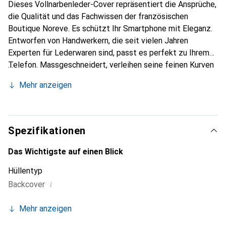
Dieses Vollnarbenleder-Cover repräsentiert die Ansprüche,
die Qualität und das Fachwissen der französischen
Boutique Noreve. Es schützt Ihr Smartphone mit Eleganz.
Entworfen von Handwerkern, die seit vielen Jahren
Experten für Lederwaren sind, passt es perfekt zu Ihrem
Telefon. Massgeschneidert, verleihen seine feinen Kurven
ihm eine echte zweite Haut. Es wird zum schicken und
Mehr anzeigen
integralen Accessoire für Ihr Smartphone. International
anerkannt für ihre hochwertigen Produkte ist die Marke
Noreve eine sichere Wahl für eine anspruchsvolle
Kundschaft.
Spezifikationen
Das Wichtigste auf einen Blick
Hüllentyp
i
Backcover
Mehr anzeigen