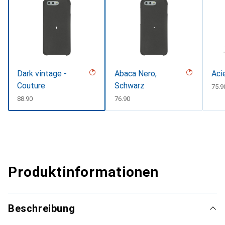
Dark vintage -
Abaca Nero,
Aci
Couture
Schwarz
CHF
75.9
CHF
88.90
CHF
76.90
Produktinformationen
Beschreibung