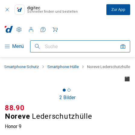
digitec
Zur App
Schneller finden und bestellen
Einstellungen
Kundenkonto
Vergleichslisten
Merklisten
Warenkorb
Navigation nach Kategorien
Menü
Suche
Smartphone Schutz
Smartphone Hülle
Noreve Lederschutzhülle
2 Bilder
CHF
88.90
Noreve
Lederschutzhülle
Honor 9