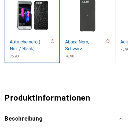
Autruche nero (
Abaca Nero,
Aci
Noir / Black)
Schwarz
CHF
75.9
CHF
76.90
CHF
76.90
Produktinformationen
Beschreibung