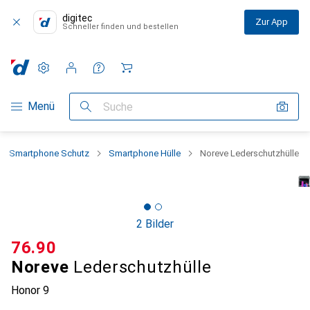
digitec
Zur App
Schneller finden und bestellen
Einstellungen
Kundenkonto
Vergleichslisten
Merklisten
Warenkorb
Navigation nach Kategorien
Menü
Suche
Smartphone Schutz
Smartphone Hülle
Noreve Lederschutzhülle
2 Bilder
CHF
76.90
Noreve
Lederschutzhülle
Honor 9