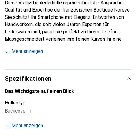
Diese Vollnarbenlederhülle repräsentiert die Ansprüche,
Qualität und Expertise der französischen Boutique Noreve.
Sie schützt Ihr Smartphone mit Eleganz. Entworfen von
Handwerkern, die seit vielen Jahren Experten für
Lederwaren sind, passt sie perfekt zu Ihrem Telefon.
Massgeschneidert verleihen ihre feinen Kurven ihr eine
echte zweite Haut. Sie wird zum schicken und integralen
Mehr anzeigen
Accessoire Ihres Smartphones. International anerkannt für
ihre hochwertigen Produkte ist die Marke Noreve eine
sichere Wahl für eine anspruchsvolle Klientel.
Spezifikationen
Das Wichtigste auf einen Blick
Hüllentyp
i
Backcover
Mehr anzeigen