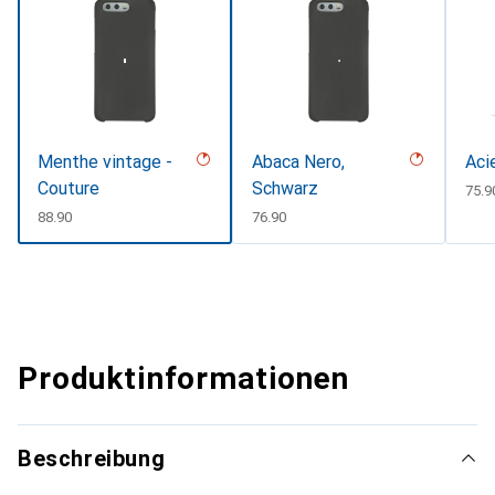
Menthe vintage -
Abaca Nero,
Aci
Couture
Schwarz
CHF
75.9
CHF
88.90
CHF
76.90
Produktinformationen
Beschreibung