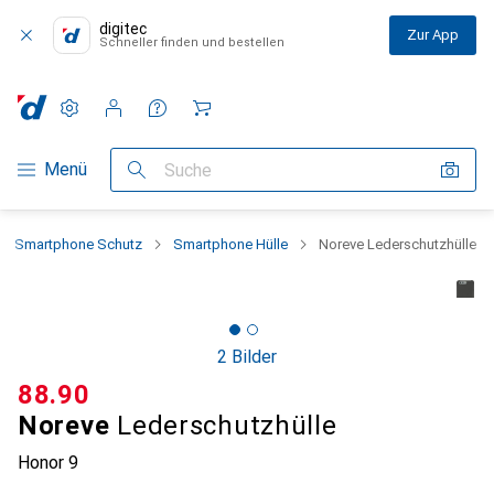
digitec
Zur App
Schneller finden und bestellen
Einstellungen
Kundenkonto
Vergleichslisten
Merklisten
Warenkorb
Navigation nach Kategorien
Menü
Suche
Smartphone Schutz
Smartphone Hülle
Noreve Lederschutzhülle
2 Bilder
CHF
88.90
Noreve
Lederschutzhülle
Honor 9