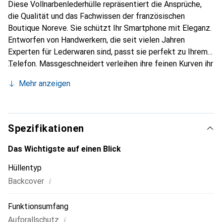
Diese Vollnarbenlederhülle repräsentiert die Ansprüche,
die Qualität und das Fachwissen der französischen
Boutique Noreve. Sie schützt Ihr Smartphone mit Eleganz.
Entworfen von Handwerkern, die seit vielen Jahren
Experten für Lederwaren sind, passt sie perfekt zu Ihrem
Telefon. Massgeschneidert verleihen ihre feinen Kurven ihr
eine echte zweite Haut. Sie wird zum schicken und
Mehr anzeigen
unverzichtbaren Accessoire für Ihr Smartphone.
International anerkannt für ihre hochwertigen Produkte ist
die Marke Noreve eine sichere Wahl für eine
anspruchsvolle Klientel.
Spezifikationen
Das Wichtigste auf einen Blick
Hüllentyp
i
Backcover
Funktionsumfang
i
Aufprallschutz