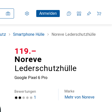
Einstellungen
Kundenkonto
Vergleichslisten
Merklisten
Warenkorb
Anmelden
utz
Smartphone Hülle
Noreve Lederschutzhülle
CHF
119.–
Noreve
Lederschutzhülle
Google Pixel 6 Pro
Marke
Bewertungen
Mehr von Noreve
1