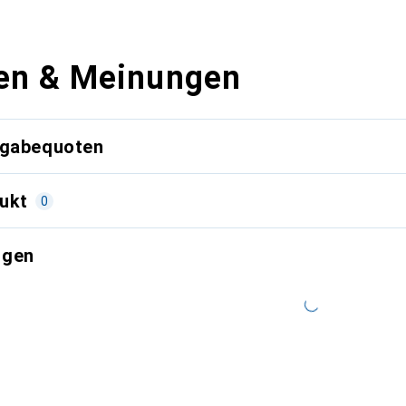
en & Meinungen
kgabequoten
ukt
0
ngen