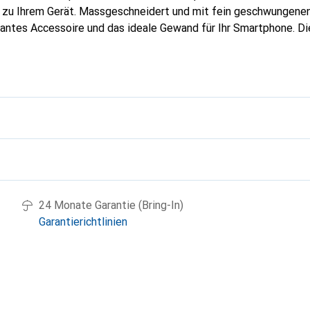
g zu Ihrem Gerät. Massgeschneidert und mit fein geschwungenen
gantes Accessoire und das ideale Gewand für Ihr Smartphone. D
hochwertigen Produkte bekannt und stets eine gute Wahl für den
g
24 Monate Garantie (Bring-In)
Garantierichtlinien