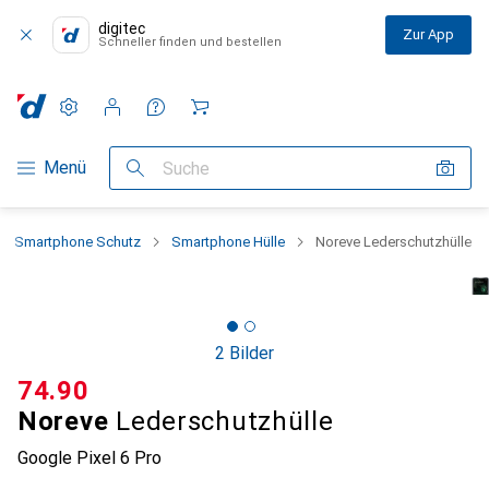
digitec
Zur App
Schneller finden und bestellen
Einstellungen
Kundenkonto
Vergleichslisten
Merklisten
Warenkorb
Navigation nach Kategorien
Menü
Suche
Smartphone Schutz
Smartphone Hülle
Noreve Lederschutzhülle
2 Bilder
CHF
74.90
Noreve
Lederschutzhülle
Google Pixel 6 Pro