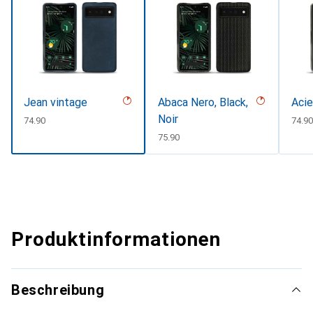
Jean vintage
Abaca Nero, Black,
Acie
Noir
CHF
74.90
CHF
74.9
CHF
75.90
Produktinformationen
Beschreibung