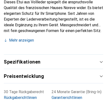
Dieses Etui aus Vollleder spiegelt die anspruchsvolle
Qualität des französischen Hauses Noreve wider. Es bietet
eleganten Schutz für Ihr Smartphone. Seit Jahren von
Experten der Lederverarbeitung hergestellt, ist es die
ideale Ergänzung zu Ihrem Gerät. Massgeschneidert und
mit fein geschwungenen Formen für einen perfekten Sitz.
Ein elegantes Accessoire und das ideale Gewand für Ihr
Mehr anzeigen
Smartphone. Die Marke Noreve ist international für ihre
hochwertigen Produkte bekannt und stets eine gute Wahl
für den anspruchsvollen Kunden.
Spezifikationen
Preisentwicklung
30 Tage Rückgaberecht
24 Monate Garantie (Bring-In)
Rückgaberichtlinien
Garantierichtlinien