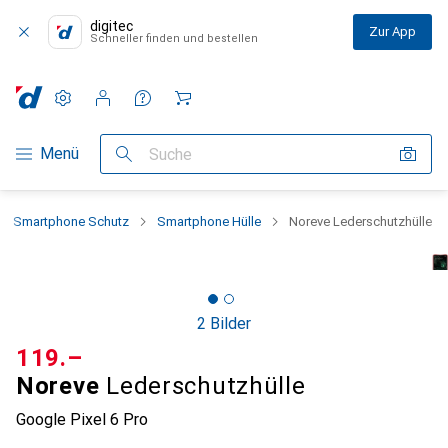
digitec
Zur App
Schneller finden und bestellen
Einstellungen
Kundenkonto
Vergleichslisten
Merklisten
Warenkorb
Navigation nach Kategorien
Menü
Suche
Smartphone Schutz
Smartphone Hülle
Noreve Lederschutzhülle
2 Bilder
CHF
119.–
Noreve
Lederschutzhülle
Google Pixel 6 Pro