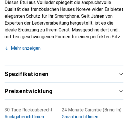
Dieses Etui aus Vollleder spiegelt die anspruchsvolle
Qualität des französischen Hauses Noreve wider. Es bietet
eleganten Schutz für Ihr Smartphone. Seit Jahren von
Experten der Lederverarbeitung hergestellt, ist es die
ideale Ergänzung zu Ihrem Gerät. Massgeschneidert und
mit fein geschwungenen Formen für einen perfekten Sitz.
Ein elegantes Accessoire und das ideale Gewand für Ihr
Mehr anzeigen
Smartphone. Die Marke Noreve ist international für ihre
hochwertigen Produkte bekannt und stets eine gute Wahl
für den anspruchsvollen Kunden.
Spezifikationen
Preisentwicklung
30 Tage Rückgaberecht
24 Monate Garantie (Bring-In)
Rückgaberichtlinien
Garantierichtlinien