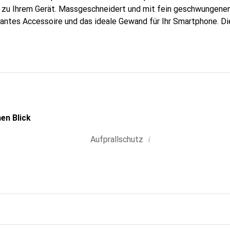
g zu Ihrem Gerät. Massgeschneidert und mit fein geschwungenen
gantes Accessoire und das ideale Gewand für Ihr Smartphone. D
hochwertigen Produkte bekannt und stets eine gute Wahl für den
en Blick
i
Aufprallschutz
g