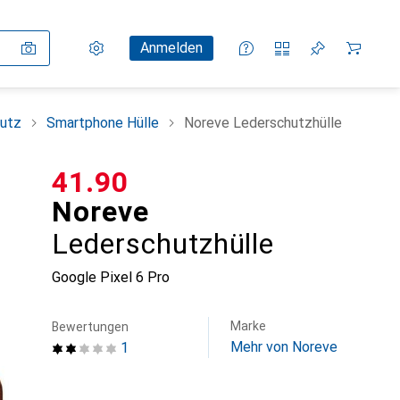
Einstellungen
Kundenkonto
Vergleichslisten
Merklisten
Warenkorb
Anmelden
utz
Smartphone Hülle
Noreve Lederschutzhülle
CHF
41.90
Noreve
Lederschutzhülle
Google Pixel 6 Pro
Marke
Bewertungen
Mehr von Noreve
1