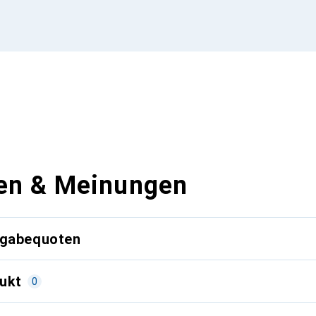
en & Meinungen
kgabequoten
ukt
0