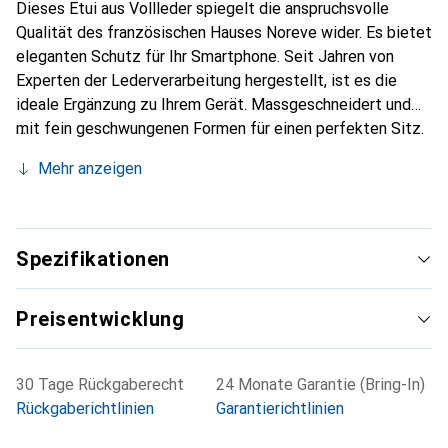
Dieses Etui aus Vollleder spiegelt die anspruchsvolle
Qualität des französischen Hauses Noreve wider. Es bietet
eleganten Schutz für Ihr Smartphone. Seit Jahren von
Experten der Lederverarbeitung hergestellt, ist es die
ideale Ergänzung zu Ihrem Gerät. Massgeschneidert und
mit fein geschwungenen Formen für einen perfekten Sitz.
Ein elegantes Accessoire und das ideale Gewand für Ihr
Mehr anzeigen
Smartphone. Die Marke Noreve ist international für ihre
hochwertigen Produkte bekannt und stets eine gute Wahl
für den anspruchsvollen Kunden.
Spezifikationen
Preisentwicklung
30 Tage Rückgaberecht
24 Monate Garantie (Bring-In)
Rückgaberichtlinien
Garantierichtlinien