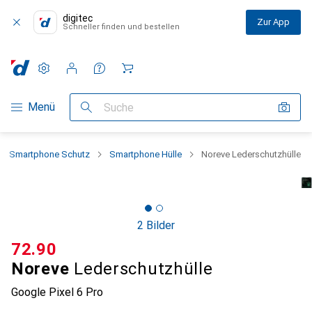
digitec
Zur App
Schneller finden und bestellen
Einstellungen
Kundenkonto
Vergleichslisten
Merklisten
Warenkorb
Navigation nach Kategorien
Menü
Suche
Smartphone Schutz
Smartphone Hülle
Noreve Lederschutzhülle
2 Bilder
CHF
72.90
Noreve
Lederschutzhülle
Google Pixel 6 Pro