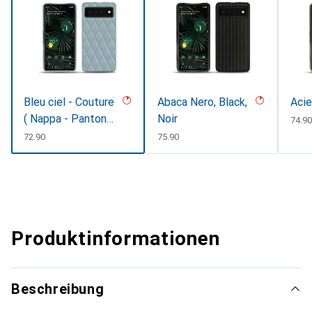
Bleu ciel - Couture
Abaca Nero, Black,
Acie
( Nappa - Pantone
Noir
CHF
74.9
#abcae9 )
CHF
72.90
CHF
75.90
Produktinformationen
Beschreibung