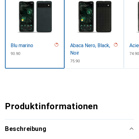
Blu marino
Abaca Nero, Black,
Acie
Noir
CHF
93.90
CHF
74.9
CHF
75.90
Produktinformationen
Beschreibung