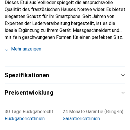
Dieses Etui aus Vollleder spiegelt die anspruchsvolle
Qualität des französischen Hauses Noreve wider. Es bietet
eleganten Schutz für Ihr Smartphone. Seit Jahren von
Experten der Lederverarbeitung hergestellt, ist es die
ideale Ergänzung zu Ihrem Gerät. Massgeschneidert und
mit fein geschwungenen Formen für einen perfekten Sitz.
Ein elegantes Accessoire und das ideale Gewand für Ihr
Mehr anzeigen
Smartphone. Die Marke Noreve ist international für ihre
hochwertigen Produkte bekannt und stets eine gute Wahl
für den anspruchsvollen Kunden.
Spezifikationen
Preisentwicklung
30 Tage Rückgaberecht
24 Monate Garantie (Bring-In)
Rückgaberichtlinien
Garantierichtlinien