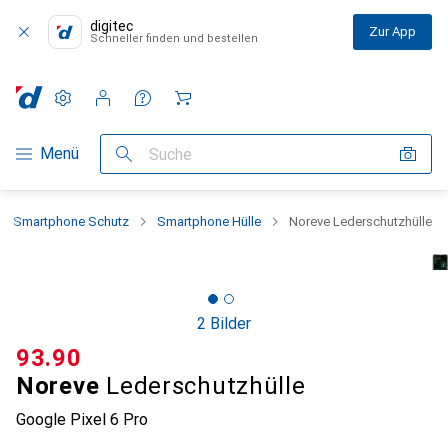
digitec
Zur App
Schneller finden und bestellen
Einstellungen
Kundenkonto
Vergleichslisten
Merklisten
Warenkorb
Navigation nach Kategorien
Menü
Suche
Smartphone Schutz
Smartphone Hülle
Noreve Lederschutzhülle
2 Bilder
CHF
93.90
Noreve
Lederschutzhülle
Google Pixel 6 Pro