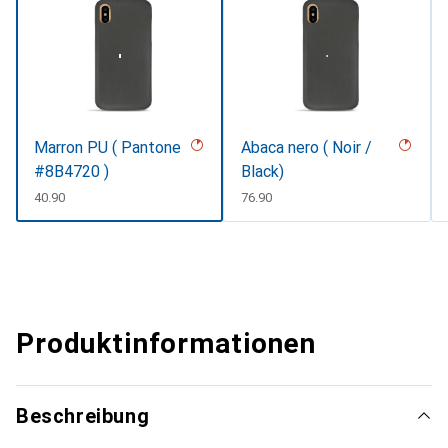
Marron PU ( Pantone
Abaca nero ( Noir /
#8B4720 )
Black)
CHF
40.90
CHF
76.90
Produktinformationen
Beschreibung