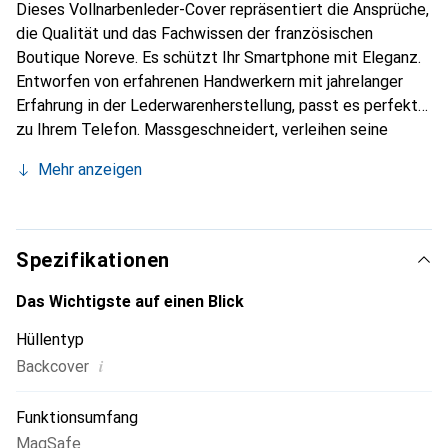
Dieses Vollnarbenleder-Cover repräsentiert die Ansprüche,
die Qualität und das Fachwissen der französischen
Boutique Noreve. Es schützt Ihr Smartphone mit Eleganz.
Entworfen von erfahrenen Handwerkern mit jahrelanger
Erfahrung in der Lederwarenherstellung, passt es perfekt
zu Ihrem Telefon. Massgeschneidert, verleihen seine
feinen Kurven ihm eine echte zweite Haut. Es wird zum
Mehr anzeigen
schicken und unverzichtbaren Accessoire für Ihr
Smartphone. Die Marke Noreve ist international für ihre
hochwertigen Produkte anerkannt und eine zuverlässige
Wahl für eine anspruchsvolle Kundschaft.
Spezifikationen
Das Wichtigste auf einen Blick
Hüllentyp
i
Backcover
Funktionsumfang
MagSafe