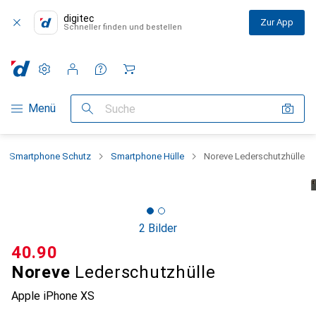
digitec
Zur App
Schneller finden und bestellen
Einstellungen
Kundenkonto
Vergleichslisten
Merklisten
Warenkorb
Navigation nach Kategorien
Menü
Suche
Smartphone Schutz
Smartphone Hülle
Noreve Lederschutzhülle
2 Bilder
CHF
40.90
Noreve
Lederschutzhülle
Apple iPhone XS