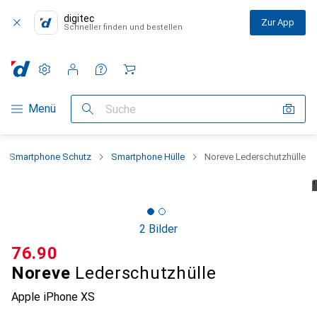
digitec
Zur App
Schneller finden und bestellen
Einstellungen
Kundenkonto
Vergleichslisten
Merklisten
Warenkorb
Navigation nach Kategorien
Menü
Suche
Smartphone Schutz
Smartphone Hülle
Noreve Lederschutzhülle
2 Bilder
CHF
76.90
Noreve
Lederschutzhülle
Apple iPhone XS