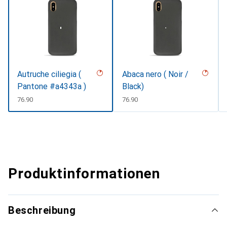
Autruche ciliegia (
Abaca nero ( Noir /
Pantone #a4343a )
Black)
CHF
76.90
CHF
76.90
Produktinformationen
Beschreibung