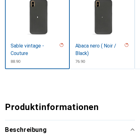
Sable vintage -
Abaca nero ( Noir /
Couture
Black)
CHF
88.90
CHF
76.90
Produktinformationen
Beschreibung