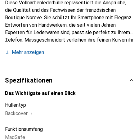
Diese Vollnarbenlederhülle repräsentiert die Ansprüche,
die Qualität und das Fachwissen der französischen
Boutique Noreve. Sie schützt Ihr Smartphone mit Eleganz.
Entworfen von Handwerkern, die seit vielen Jahren
Experten für Lederwaren sind, passt sie perfekt zu Ihrem
Telefon. Massgeschneidert verleihen ihre feinen Kurven ihr
eine echte zweite Haut. Sie wird zum schicken und
Mehr anzeigen
unverzichtbaren Accessoire Ihres Smartphones.
International anerkannt für ihre hochwertigen Produkte ist
die Marke Noreve eine sichere Wahl für eine
anspruchsvolle Kundschaft.
Spezifikationen
Das Wichtigste auf einen Blick
Hüllentyp
i
Backcover
Funktionsumfang
MagSafe