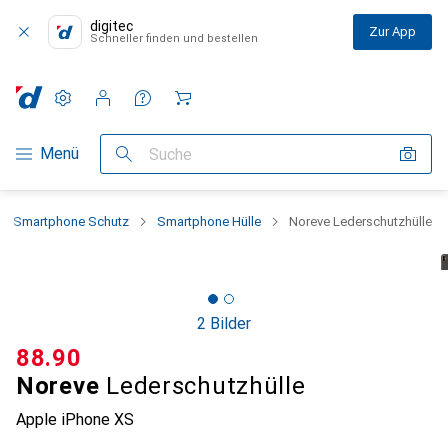
digitec
Zur App
Schneller finden und bestellen
Einstellungen
Kundenkonto
Vergleichslisten
Merklisten
Warenkorb
Navigation nach Kategorien
Menü
Suche
Smartphone Schutz
Smartphone Hülle
Noreve Lederschutzhülle
2 Bilder
CHF
88.90
Noreve
Lederschutzhülle
Apple iPhone XS