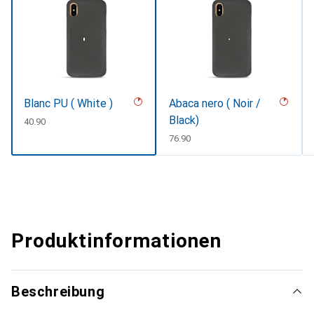
Blanc PU ( White )
Abaca nero ( Noir /
Black)
CHF
40.90
CHF
76.90
Produktinformationen
Beschreibung