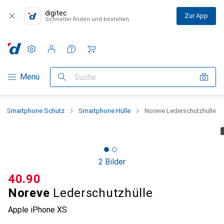
digitec
Zur App
Schneller finden und bestellen
Einstellungen
Kundenkonto
Vergleichslisten
Merklisten
Warenkorb
Navigation nach Kategorien
Menü
Suche
Smartphone Schutz
Smartphone Hülle
Noreve Lederschutzhülle
2 Bilder
CHF
40.90
Noreve
Lederschutzhülle
Apple iPhone XS