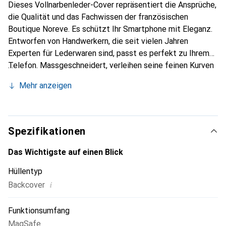
Dieses Vollnarbenleder-Cover repräsentiert die Ansprüche,
die Qualität und das Fachwissen der französischen
Boutique Noreve. Es schützt Ihr Smartphone mit Eleganz.
Entworfen von Handwerkern, die seit vielen Jahren
Experten für Lederwaren sind, passt es perfekt zu Ihrem
Telefon. Massgeschneidert, verleihen seine feinen Kurven
ihm eine echte zweite Haut. Es wird zum schicken und
Mehr anzeigen
unverzichtbaren Accessoire für Ihr Smartphone.
International anerkannt für ihre hochwertigen Produkte ist
die Marke Noreve eine sichere Wahl für eine
anspruchsvolle Kundschaft.
Spezifikationen
Das Wichtigste auf einen Blick
Hüllentyp
i
Backcover
Funktionsumfang
MagSafe