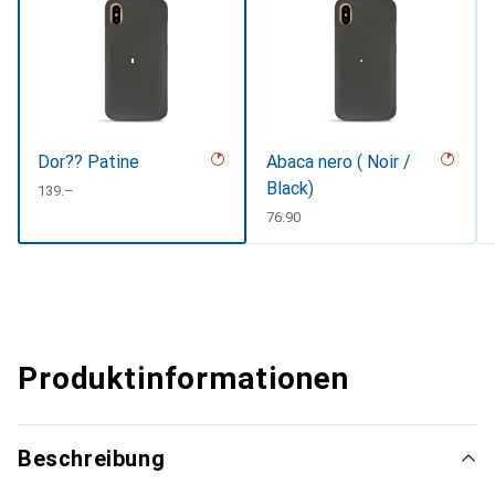
Dor?? Patine
Abaca nero ( Noir /
Black)
CHF
139.–
CHF
76.90
Produktinformationen
Beschreibung