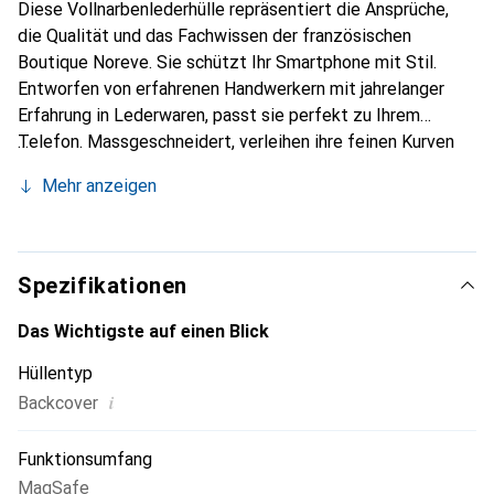
Diese Vollnarbenlederhülle repräsentiert die Ansprüche,
die Qualität und das Fachwissen der französischen
Boutique Noreve. Sie schützt Ihr Smartphone mit Stil.
Entworfen von erfahrenen Handwerkern mit jahrelanger
Erfahrung in Lederwaren, passt sie perfekt zu Ihrem
Telefon. Massgeschneidert, verleihen ihre feinen Kurven
ihr eine echte zweite Haut. Sie wird zum schicken und
Mehr anzeigen
unverzichtbaren Accessoire für Ihr Smartphone.
International anerkannt für ihre hochwertigen Produkte ist
die Marke Noreve eine zuverlässige Wahl für eine
anspruchsvolle Kundschaft.
Spezifikationen
Das Wichtigste auf einen Blick
Hüllentyp
i
Backcover
Funktionsumfang
MagSafe