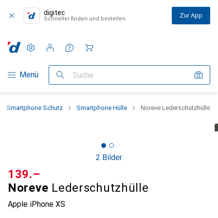
digitec
Zur App
Schneller finden und bestellen
Einstellungen
Kundenkonto
Vergleichslisten
Merklisten
Warenkorb
Navigation nach Kategorien
Menü
Suche
Smartphone Schutz
Smartphone Hülle
Noreve Lederschutzhülle
2 Bilder
CHF
139.–
Noreve
Lederschutzhülle
Apple iPhone XS