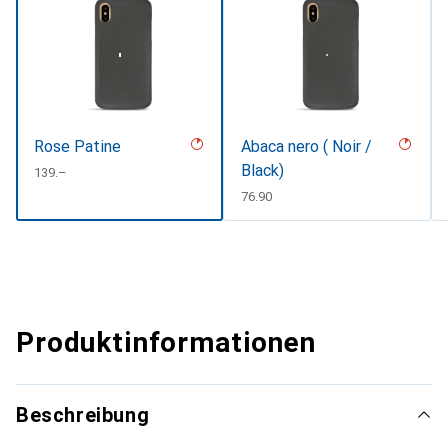
Rose Patine
Abaca nero ( Noir /
Black)
CHF
139.–
CHF
76.90
Produktinformationen
Beschreibung