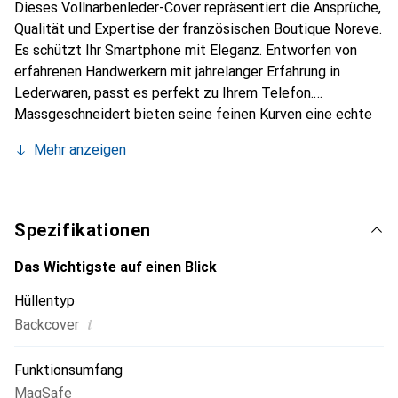
Dieses Vollnarbenleder-Cover repräsentiert die Ansprüche,
Qualität und Expertise der französischen Boutique Noreve.
Es schützt Ihr Smartphone mit Eleganz. Entworfen von
erfahrenen Handwerkern mit jahrelanger Erfahrung in
Lederwaren, passt es perfekt zu Ihrem Telefon.
Massgeschneidert bieten seine feinen Kurven eine echte
zweite Haut. Es wird zum schicken und unverzichtbaren
Mehr anzeigen
Accessoire für Ihr Smartphone. International anerkannt für
ihre hochwertigen Produkte ist die Marke Noreve eine
zuverlässige Wahl für eine anspruchsvolle Kundschaft.
Spezifikationen
Das Wichtigste auf einen Blick
Hüllentyp
i
Backcover
Funktionsumfang
MagSafe