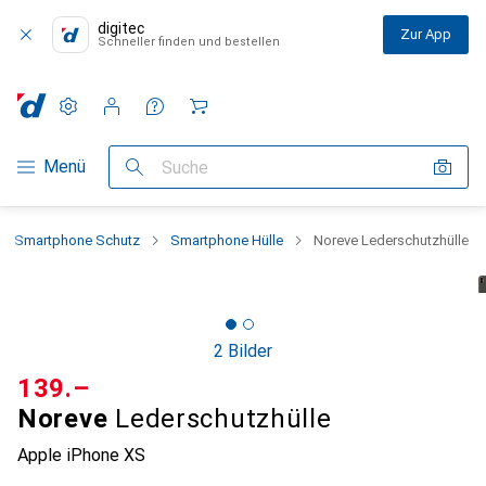
digitec
Zur App
Schneller finden und bestellen
Einstellungen
Kundenkonto
Vergleichslisten
Merklisten
Warenkorb
Navigation nach Kategorien
Menü
Suche
Smartphone Schutz
Smartphone Hülle
Noreve Lederschutzhülle
2 Bilder
CHF
139.–
Noreve
Lederschutzhülle
Apple iPhone XS