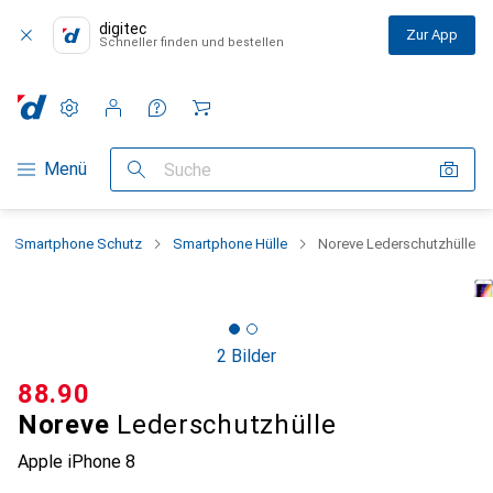
digitec
Zur App
Schneller finden und bestellen
Einstellungen
Kundenkonto
Vergleichslisten
Merklisten
Warenkorb
Navigation nach Kategorien
Menü
Suche
Smartphone Schutz
Smartphone Hülle
Noreve Lederschutzhülle
2 Bilder
CHF
88.90
Noreve
Lederschutzhülle
Apple iPhone 8