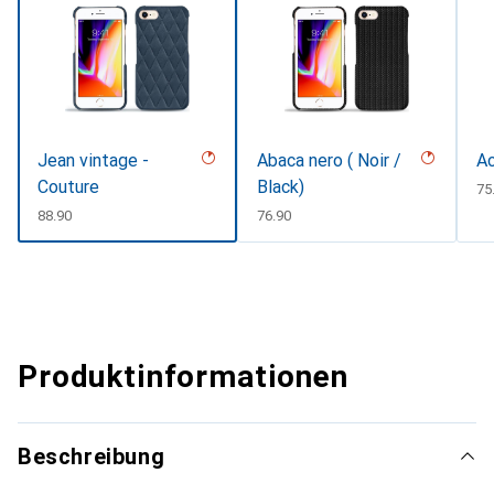
Jean vintage -
Abaca nero ( Noir /
Ac
Couture
Black)
C
75
CHF
88.90
CHF
76.90
Produktinformationen
Beschreibung