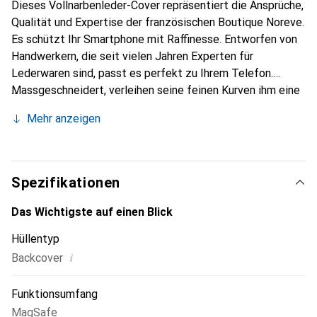
Dieses Vollnarbenleder-Cover repräsentiert die Ansprüche,
Qualität und Expertise der französischen Boutique Noreve.
Es schützt Ihr Smartphone mit Raffinesse. Entworfen von
Handwerkern, die seit vielen Jahren Experten für
Lederwaren sind, passt es perfekt zu Ihrem Telefon.
Massgeschneidert, verleihen seine feinen Kurven ihm eine
echte zweite Haut. Es wird zum schicken und integralen
Mehr anzeigen
Accessoire Ihres Smartphones. International anerkannt für
ihre hochwertigen Produkte ist die Marke Noreve eine
sichere Wahl für eine anspruchsvolle Kundschaft.
Spezifikationen
Das Wichtigste auf einen Blick
Hüllentyp
i
Backcover
Funktionsumfang
MagSafe