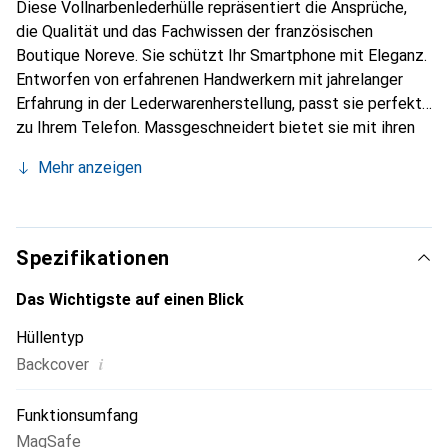
Diese Vollnarbenlederhülle repräsentiert die Ansprüche,
die Qualität und das Fachwissen der französischen
Boutique Noreve. Sie schützt Ihr Smartphone mit Eleganz.
Entworfen von erfahrenen Handwerkern mit jahrelanger
Erfahrung in der Lederwarenherstellung, passt sie perfekt
zu Ihrem Telefon. Massgeschneidert bietet sie mit ihren
feinen Kurven eine echte zweite Haut. Sie wird zum
Mehr anzeigen
schicken und unverzichtbaren Accessoire für Ihr
Smartphone. Die Marke Noreve ist international für ihre
hochwertigen Produkte anerkannt und eine zuverlässige
Wahl für eine anspruchsvolle Kundschaft.
Spezifikationen
Das Wichtigste auf einen Blick
Hüllentyp
i
Backcover
Funktionsumfang
MagSafe