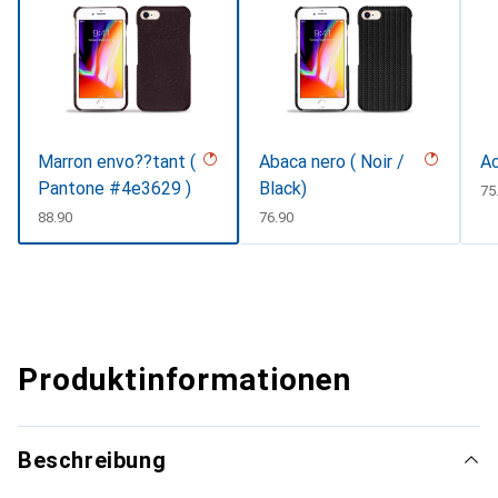
Marron envo??tant (
Abaca nero ( Noir /
Ac
Pantone #4e3629 )
Black)
C
75
CHF
88.90
CHF
76.90
Produktinformationen
Beschreibung