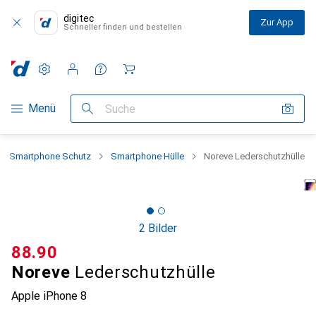
digitec
Zur App
Schneller finden und bestellen
Einstellungen
Kundenkonto
Vergleichslisten
Merklisten
Warenkorb
Navigation nach Kategorien
Menü
Suche
Smartphone Schutz
Smartphone Hülle
Noreve Lederschutzhülle
2 Bilder
CHF
88.90
Noreve
Lederschutzhülle
Apple iPhone 8