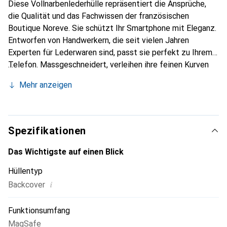
Diese Vollnarbenlederhülle repräsentiert die Ansprüche,
die Qualität und das Fachwissen der französischen
Boutique Noreve. Sie schützt Ihr Smartphone mit Eleganz.
Entworfen von Handwerkern, die seit vielen Jahren
Experten für Lederwaren sind, passt sie perfekt zu Ihrem
Telefon. Massgeschneidert, verleihen ihre feinen Kurven
ihr eine echte zweite Haut. Sie wird zum schicken und
Mehr anzeigen
unverzichtbaren Accessoire für Ihr Smartphone.
International anerkannt für ihre hochwertigen Produkte ist
die Marke Noreve eine sichere Wahl für eine
anspruchsvolle Kundschaft.
Spezifikationen
Das Wichtigste auf einen Blick
Hüllentyp
i
Backcover
Funktionsumfang
MagSafe