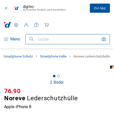
digitec
Zur App
Schneller finden und bestellen
Einstellungen
Kundenkonto
Vergleichslisten
Merklisten
Warenkorb
Navigation nach Kategorien
Menü
Suche
Smartphone Schutz
Smartphone Hülle
Noreve Lederschutzhülle
2 Bilder
CHF
76.90
Noreve
Lederschutzhülle
Apple iPhone 8