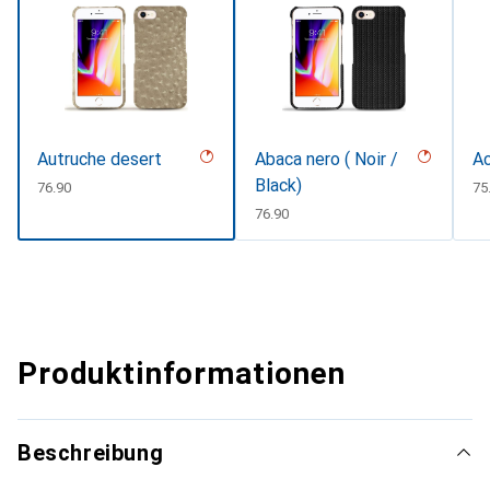
Autruche desert
Abaca nero ( Noir /
Ac
Black)
CHF
76.90
C
75
CHF
76.90
Produktinformationen
Beschreibung