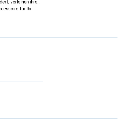
ert, verleihen ihre
cessoire für Ihr
ve eine zuverlässige