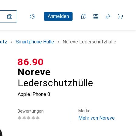
Einstellungen
Kundenkonto
Vergleichslisten
Merklisten
Warenkorb
Anmelden
utz
Smartphone Hülle
Noreve Lederschutzhülle
CHF
86.90
Noreve
Lederschutzhülle
Apple iPhone 8
Marke
Bewertungen
Mehr von Noreve