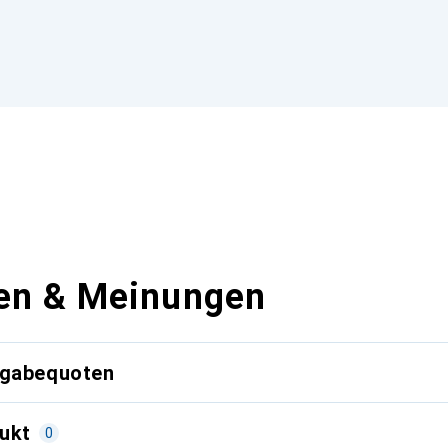
en & Meinungen
kgabequoten
ukt
0