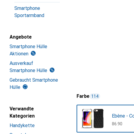
Smartphone
Sportarmband
Angebote
Smartphone Hülle
Aktionen
Ausverkauf
Smartphone Hülle
Gebraucht Smartphone
Hülle
Farbe
114
Verwandte
Kategorien
Ebène - Co
CHF
86.90
Handykette