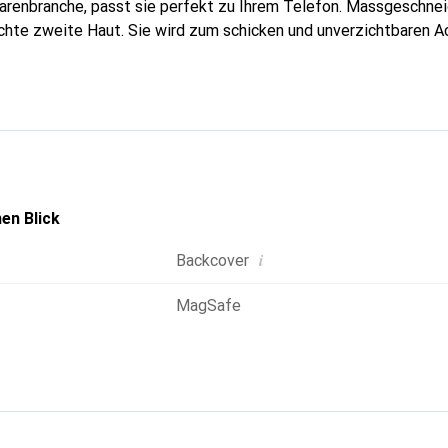
arenbranche, passt sie perfekt zu Ihrem Telefon. Massgeschneid
echte zweite Haut. Sie wird zum schicken und unverzichtbaren Ac
al anerkannt für ihre hochwertigen Produkte ist die Marke Nore
olle Klientel.
en Blick
i
Backcover
MagSafe
g