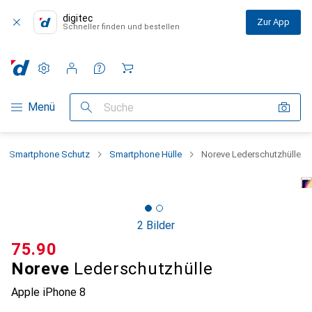
digitec
Zur App
Schneller finden und bestellen
Einstellungen
Kundenkonto
Vergleichslisten
Merklisten
Warenkorb
Navigation nach Kategorien
Menü
Suche
Smartphone Schutz
Smartphone Hülle
Noreve Lederschutzhülle
2 Bilder
CHF
75.90
Noreve
Lederschutzhülle
Apple iPhone 8