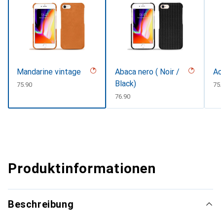
Mandarine vintage
Abaca nero ( Noir /
Ac
Black)
CHF
75.90
C
75
CHF
76.90
Produktinformationen
Beschreibung