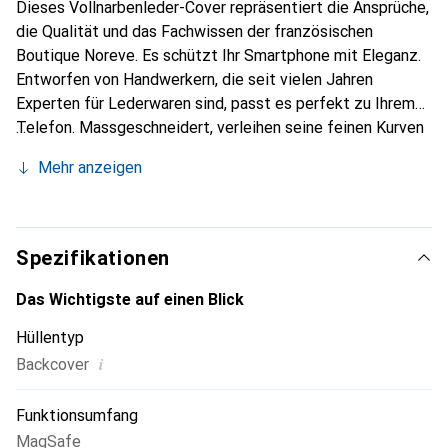
Dieses Vollnarbenleder-Cover repräsentiert die Ansprüche,
die Qualität und das Fachwissen der französischen
Boutique Noreve. Es schützt Ihr Smartphone mit Eleganz.
Entworfen von Handwerkern, die seit vielen Jahren
Experten für Lederwaren sind, passt es perfekt zu Ihrem
Telefon. Massgeschneidert, verleihen seine feinen Kurven
ihm eine echte zweite Haut. Es wird zum schicken und
Mehr anzeigen
unverzichtbaren Accessoire Ihres Smartphones.
International anerkannt für ihre hochwertigen Produkte ist
die Marke Noreve eine sichere Wahl für eine
anspruchsvolle Kundschaft.
Spezifikationen
Das Wichtigste auf einen Blick
Hüllentyp
i
Backcover
Funktionsumfang
MagSafe