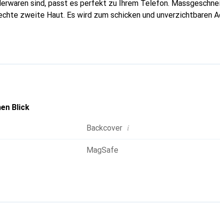
erwaren sind, passt es perfekt zu Ihrem Telefon. Massgeschnei
echte zweite Haut. Es wird zum schicken und unverzichtbaren Ac
al anerkannt für ihre hochwertigen Produkte ist die Marke Nore
 Kundschaft.
en Blick
i
Backcover
MagSafe
g