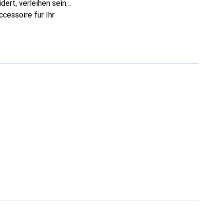
dert, verleihen seine
cessoire für Ihr
ve eine sichere Wahl