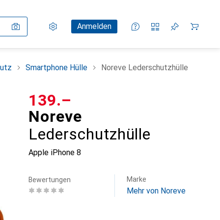
Einstellungen
Kundenkonto
Vergleichslisten
Merklisten
Warenkorb
Anmelden
utz
Smartphone Hülle
Noreve Lederschutzhülle
CHF
139.–
Noreve
Lederschutzhülle
Apple iPhone 8
Marke
Bewertungen
Mehr von Noreve