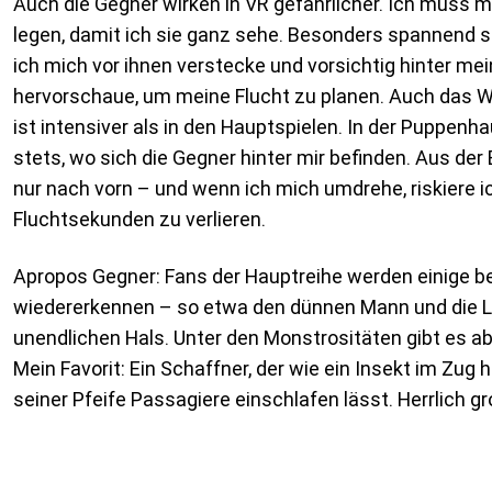
Auch die Gegner wirken in VR gefährlicher. Ich muss 
legen, damit ich sie ganz sehe. Besonders spannend 
ich mich vor ihnen verstecke und vorsichtig hinter me
hervorschaue, um meine Flucht zu planen. Auch das 
ist intensiver als in den Hauptspielen. In der Puppenh
stets, wo sich die Gegner hinter mir befinden. Aus der
nur nach vorn – und wenn ich mich umdrehe, riskiere ic
Fluchtsekunden zu verlieren.
Apropos Gegner: Fans der Hauptreihe werden einige b
wiedererkennen – so etwa den dünnen Mann und die L
unendlichen Hals. Unter den Monstrositäten gibt es 
Mein Favorit: Ein Schaffner, der wie ein Insekt im Zug
seiner Pfeife Passagiere einschlafen lässt. Herrlich g