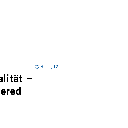
8
2
alität –
tered