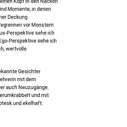
meinen Kopf in den Nacken
sind Momente, in denen
iner Deckung
Wegrennen vor Monstern
aus-Perspektive sehe ich
 Ego-Perspektive sehe ich
h, wertvolle
ekannte Gesichter
ehrerin mit dem
aber auch Neuzugänge.
 herumkrabbelt und mit
rotesk und ekelhaft.