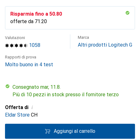
Risparmia fino a
CHF
50.80
offerte da
CHF
71.20
Marca
Valutazioni
Altri prodotti Logitech G
1058
Rapporti di prova
Molto buono in 4 test
Consegnato mar, 11.8.
Più di 10 pezzi in stock presso il fornitore terzo
i
Offerta di
Eldar Store
CH
Aggiungi al carrello