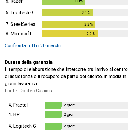
5.
Razer
1.8
%
1.8
%
6.
Logitech G
2.1
%
2.1
%
7.
SteelSeries
2.2
%
2.2
%
8.
Microsoft
2.3
%
2.3
%
Confronta tutti i 20 marchi
Durata della garanzia
Il tempo di elaborazione che intercorre tra l'arrivo al centro
di assistenza e il recupero da parte del cliente, in media in
giorni lavorativi.
Fonte: Digitec Galaxus
4.
Fractal
2
giorni
2
giorni
4.
HP
2
giorni
2
giorni
4.
Logitech G
2
giorni
2
giorni