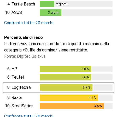
4.
Turtle Beach
2
giorni
2
giorni
10.
ASUS
3
giorni
3
giorni
Confronta tutti i 20 marchi
Percentuale di reso
La frequenza con cui un prodotto di questo marchio nella
categoria «Cuffie da gaming» viene restituito.
Fonte: Digitec Galaxus
6.
HP
3.6
%
3.6
%
6.
Teufel
3.6
%
3.6
%
8.
Logitech G
3.7
%
3.7
%
9.
Razer
4.1
%
4.1
%
10.
SteelSeries
4.5
%
4.5
%
Confronta tutti i 20 marchi