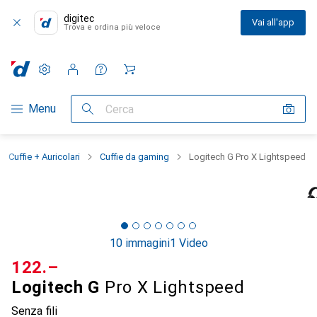
digitec
Vai all'app
Trova e ordina più veloce
Impostazioni
Conto cliente
Liste di confronto
Liste dei desideri
Carrello
Categoria Navigazione
Menu
Cerca
Cuffie + Auricolari
Cuffie da gaming
Logitech G Pro X Lightspeed
10 immagini
1 Video
CHF
122.–
Logitech G
Pro X Lightspeed
Senza fili