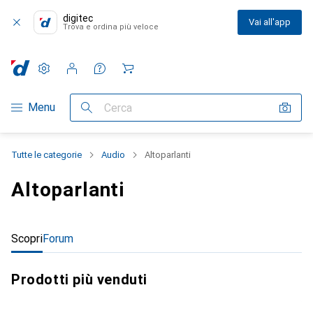
digitec
Vai all'app
Trova e ordina più veloce
Impostazioni
Conto cliente
Liste di confronto
Liste dei desideri
Carrello
Categoria Navigazione
Menu
Cerca
Tutte le categorie
Audio
Altoparlanti
Altoparlanti
Scopri
Forum
Prodotti più venduti