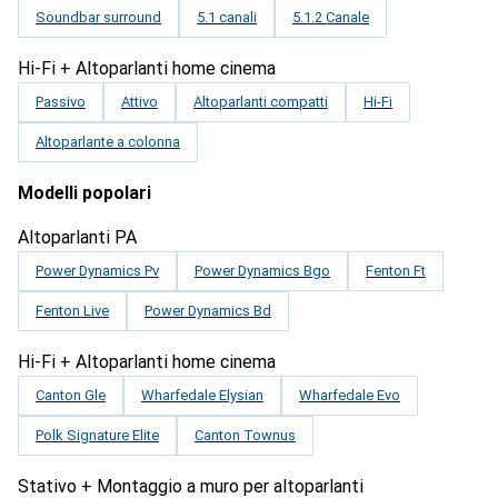
Soundbar surround
5.1 canali
5.1.2 Canale
Hi-Fi + Altoparlanti home cinema
Passivo
Attivo
Altoparlanti compatti
Hi-Fi
Altoparlante a colonna
Modelli popolari
Altoparlanti PA
Power Dynamics Pv
Power Dynamics Bgo
Fenton Ft
Fenton Live
Power Dynamics Bd
Hi-Fi + Altoparlanti home cinema
Canton Gle
Wharfedale Elysian
Wharfedale Evo
Polk Signature Elite
Canton Townus
Stativo + Montaggio a muro per altoparlanti