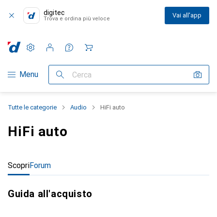
digitec
Vai all'app
Trova e ordina più veloce
Impostazioni
Conto cliente
Liste di confronto
Liste dei desideri
Carrello
Categoria Navigazione
Menu
Cerca
Tutte le categorie
Audio
HiFi auto
HiFi auto
Scopri
Forum
Guida all'acquisto