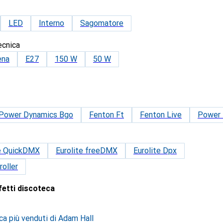
LED
Interno
Sagomatore
ecnica
ena
E27
150 W
50 W
Power Dynamics Bgo
Fenton Ft
Fenton Live
Power 
te QuickDMX
Eurolite freeDMX
Eurolite Dpx
oller
ffetti discoteca
ca più venduti di Adam Hall