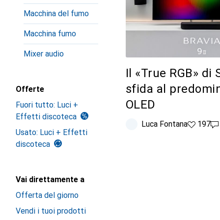
Macchina del fumo
Macchina fumo
Mixer audio
Il «True RGB» di 
sfida al predomin
Offerte
OLED
Fuori tutto: Luci +
Effetti discoteca
Luca Fontana
197 like
197
79
Usato: Luci + Effetti
discoteca
Vai direttamente a
Offerta del giorno
Vendi i tuoi prodotti