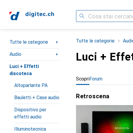
Cerca
Categoria Navigazione
Tutte le categorie
Audi
Tutte le categorie
Luci + Effe
Audio
Luci + Effetti
discoteca
Scopri
Forum
Altoparlante PA
Retroscena
Bauletti + Case audio
Dispositivo per
effetti audio
Illuminotecnica