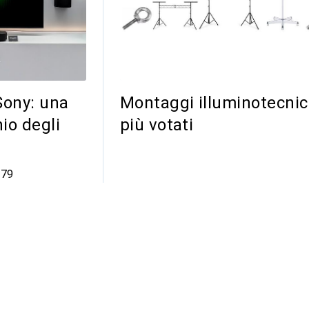
Sony: una
Montaggi illuminotecni
io degli
più votati
 commenti
79