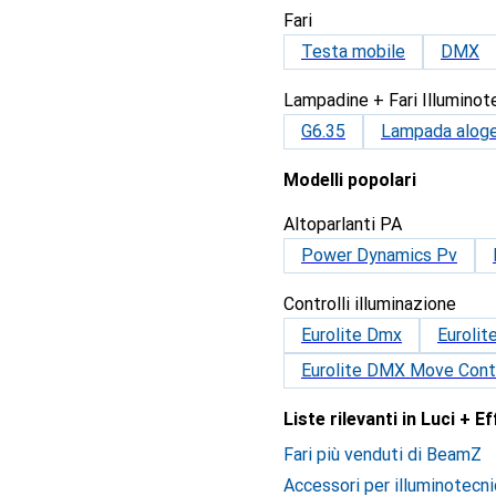
Fari
Testa mobile
DMX
Lampadine + Fari Illuminot
G6.35
Lampada alog
Modelli popolari
Altoparlanti PA
Power Dynamics Pv
Controlli illuminazione
Eurolite Dmx
Euroli
Eurolite DMX Move Contr
Liste rilevanti in Luci + E
Fari più venduti di BeamZ
Accessori per illuminotecni