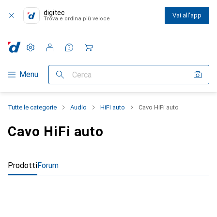
digitec
Vai all'app
Trova e ordina più veloce
Impostazioni
Conto cliente
Liste di confronto
Liste dei desideri
Carrello
Categoria Navigazione
Menu
Cerca
Tutte le categorie
Audio
HiFi auto
Cavo HiFi auto
Cavo HiFi auto
Prodotti
Forum