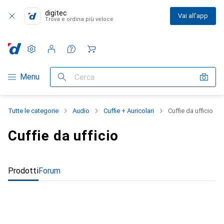
digitec
Vai all'app
Trova e ordina più veloce
Impostazioni
Conto cliente
Liste di confronto
Liste dei desideri
Carrello
Categoria Navigazione
Menu
Cerca
Tutte le categorie
Audio
Cuffie + Auricolari
Cuffie da ufficio
Cuffie da ufficio
Prodotti
Forum