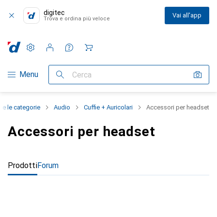
digitec
Vai all'app
Trova e ordina più veloce
Impostazioni
Conto cliente
Liste di confronto
Liste dei desideri
Carrello
Categoria Navigazione
Menu
Cerca
te le categorie
Audio
Cuffie + Auricolari
Accessori per headset
Accessori per headset
Prodotti
Forum