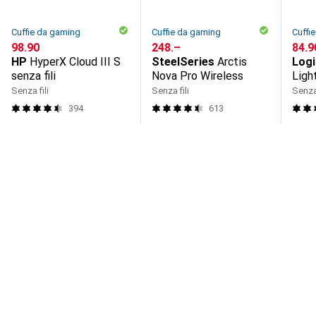
Cuffie da gaming
Cuffie da gaming
Cuffi
CHF
98.90
CHF
248.–
CHF
84.9
HP
HyperX Cloud III S
SteelSeries
Arctis
Logi
senza fili
Nova Pro Wireless
Ligh
Senza fili
Senza fili
Senza 
394
613