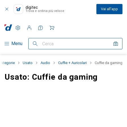
digitec
Vai all'app
Trova e ordina più veloce
Impostazioni
Conto cliente
Liste di confronto
Liste dei desideri
Carrello
Categoria Navigazione
Menu
Cerca
 categorie
Usato
Audio
Cuffie + Auricolari
Cuffie da gaming
Usato: Cuffie da gaming