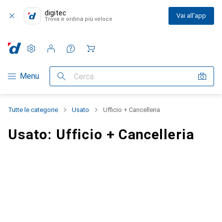
digitec
Vai all'app
Trova e ordina più veloce
Impostazioni
Conto cliente
Liste di confronto
Liste dei desideri
Carrello
Categoria Navigazione
Menu
Cerca
Tutte le categorie
Usato
Ufficio + Cancelleria
Usato: Ufficio + Cancelleria