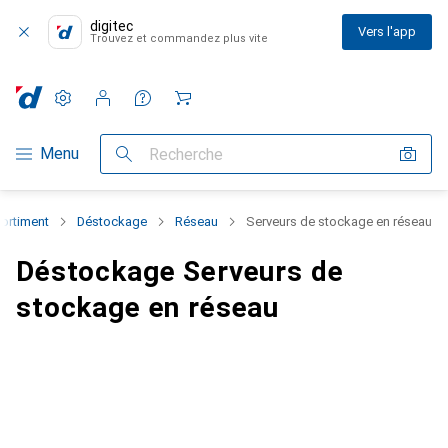
digitec
Vers l'app
Trouvez et commandez plus vite
Paramètres
Compte client
Listes de comparaison
Listes d'envies
Panier
Navigation par catégorie
Menu
Recherche
sortiment
Déstockage
Réseau
Serveurs de stockage en réseau
Déstockage Serveurs de
stockage en réseau