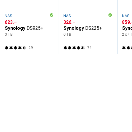
NAS
NAS
NAS
CHF
623.–
CHF
326.–
CHF
859.
Synology
DS925+
Synology
DS225+
Syn
0 TB
0 TB
2 x 4
29
74