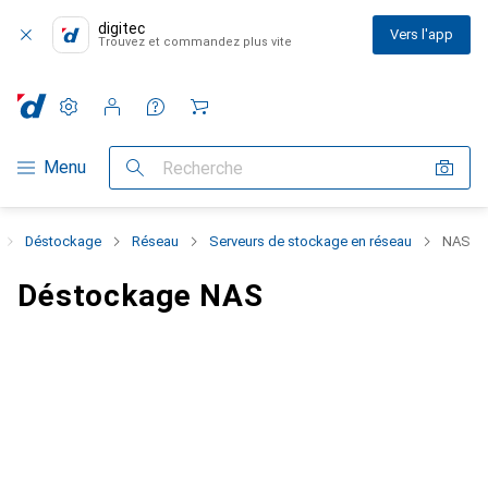
digitec
Vers l'app
Trouvez et commandez plus vite
Paramètres
Compte client
Listes de comparaison
Listes d'envies
Panier
Navigation par catégorie
Menu
Recherche
Déstockage
Réseau
Serveurs de stockage en réseau
NAS
Déstockage NAS