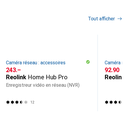
Tout afficher
Caméra réseau : accessoires
Caméra réseau
CHF
243.–
CHF
92.90
Reolink
Home Hub Pro
Reolink
Hu
Enregistreur vidéo en réseau (NVR)
12
11