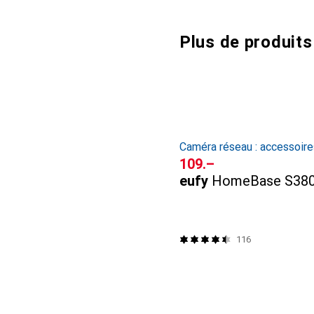
Plus de produits
Caméra réseau : accessoire
CHF
109.–
eufy
HomeBase S38
116