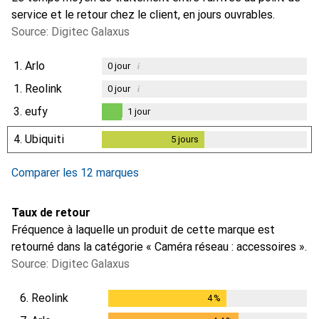
service et le retour chez le client, en jours ouvrables.
Source: Digitec Galaxus
1.
Arlo
i
0
jour
1.
Reolink
i
0
jour
3.
eufy
1
jour
1
jour
4.
Ubiquiti
5
jours
5
jours
Comparer les 12 marques
Taux de retour
Fréquence à laquelle un produit de cette marque est
retourné dans la catégorie « Caméra réseau : accessoires ».
Source: Digitec Galaxus
6.
Reolink
4
%
4
%