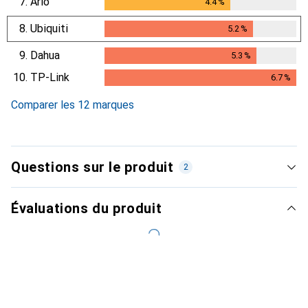
7.
Arlo
4.4
%
4.4
%
8.
Ubiquiti
5.2
%
5.2
%
9.
Dahua
5.3
%
5.3
%
10.
TP-Link
6.7
%
6.7
%
Comparer les 12 marques
Questions sur le produit
2
Évaluations du produit