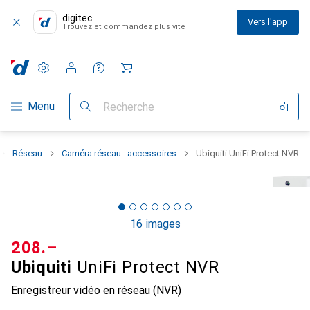
digitec
Vers l'app
Trouvez et commandez plus vite
Paramètres
Compte client
Listes de comparaison
Listes d'envies
Panier
Navigation par catégorie
Menu
Recherche
Réseau
Caméra réseau : accessoires
Ubiquiti UniFi Protect NVR
16 images
CHF
208.–
Ubiquiti
UniFi Protect NVR
Enregistreur vidéo en réseau (NVR)