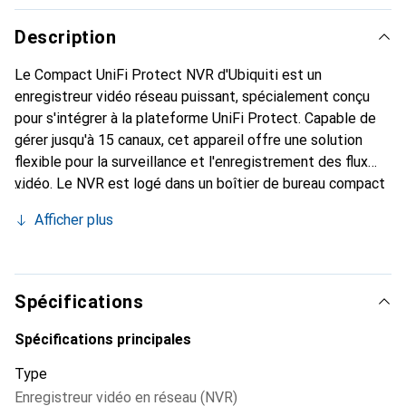
Description
Le Compact UniFi Protect NVR d'Ubiquiti est un
enregistreur vidéo réseau puissant, spécialement conçu
pour s'intégrer à la plateforme UniFi Protect. Capable de
gérer jusqu'à 15 canaux, cet appareil offre une solution
flexible pour la surveillance et l'enregistrement des flux
vidéo. Le NVR est logé dans un boîtier de bureau compact
et dispose d'un emplacement pour un disque dur de 3,5
Afficher plus
pouces, ce qui permet une extension facile de l'espace de
stockage. Sa convivialité et son intégration transparente
dans les systèmes Ubiquiti existants en font un choix
idéal tant pour les applications privées que
Spécifications
professionnelles. Le Compact UniFi Protect NVR est
fabriqué au Vietnam et offre des performances fiables
Spécifications principales
pour tous vos besoins de surveillance.
Type
Enregistreur vidéo en réseau (NVR)