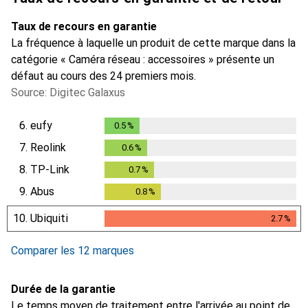
Taux de recours en garantie
La fréquence à laquelle un produit de cette marque dans la
catégorie « Caméra réseau : accessoires » présente un
défaut au cours des 24 premiers mois.
Source: Digitec Galaxus
6.
eufy
0.5
%
0.5
%
7.
Reolink
0.6
%
0.6
%
8.
TP-Link
0.7
%
0.7
%
9.
Abus
0.8
%
0.8
%
10.
Ubiquiti
2.7
%
2.7
%
Comparer les 12 marques
Durée de la garantie
Le temps moyen de traitement entre l'arrivée au point de