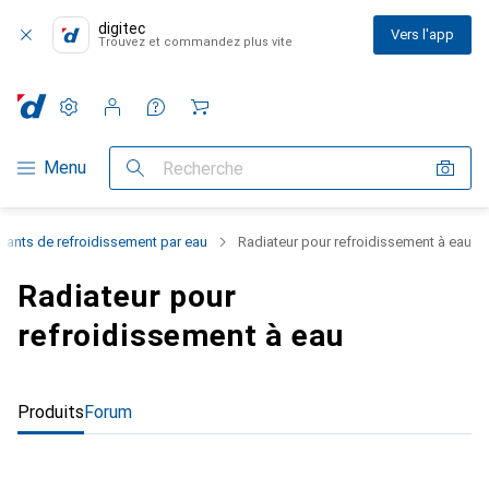
digitec
Vers l'app
Trouvez et commandez plus vite
Paramètres
Compte client
Listes de comparaison
Listes d'envies
Panier
Navigation par catégorie
Menu
Recherche
ants de refroidissement par eau
Radiateur pour refroidissement à eau
Radiateur pour
refroidissement à eau
Produits
Forum