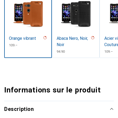
Orange vibrant
Abaca Nero, Noir,
Acier v
Noir
Coutur
CHF
109.–
CHF
94.90
CHF
109.–
Informations sur le produit
Description