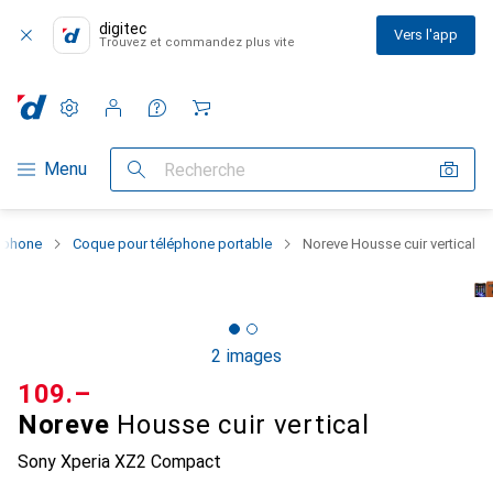
digitec
Vers l'app
Trouvez et commandez plus vite
Paramètres
Compte client
Listes de comparaison
Listes d'envies
Panier
Navigation par catégorie
Menu
Recherche
rtphone
Coque pour téléphone portable
Noreve Housse cuir vertical
2 images
CHF
109.–
Noreve
Housse cuir vertical
Sony Xperia XZ2 Compact