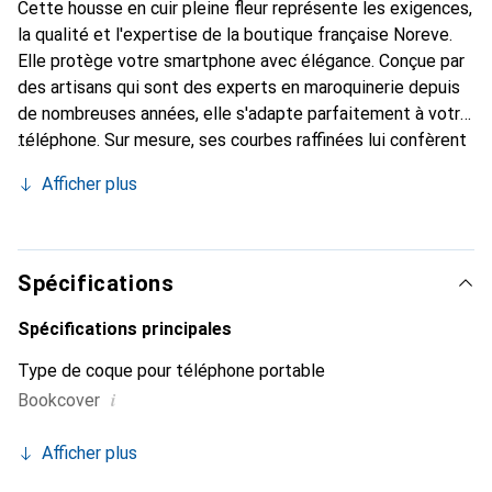
Cette housse en cuir pleine fleur représente les exigences,
la qualité et l'expertise de la boutique française Noreve.
Elle protège votre smartphone avec élégance. Conçue par
des artisans qui sont des experts en maroquinerie depuis
de nombreuses années, elle s'adapte parfaitement à votre
téléphone. Sur mesure, ses courbes raffinées lui confèrent
une véritable seconde peau. Elle devient un accessoire
Afficher plus
chic et essentiel de votre smartphone. Reconnaître
internationalement pour ses produits de haute qualité, la
marque Noreve est un choix sûr pour une clientèle
exigeante.
Spécifications
Spécifications principales
Type de coque pour téléphone portable
i
Bookcover
Afficher plus