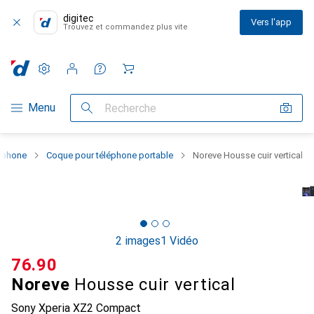
digitec
Vers l'app
Trouvez et commandez plus vite
Paramètres
Compte client
Listes de comparaison
Listes d'envies
Panier
Navigation par catégorie
Menu
Recherche
rtphone
Coque pour téléphone portable
Noreve Housse cuir vertical
2 images
1 Vidéo
CHF
76.90
Noreve
Housse cuir vertical
Sony Xperia XZ2 Compact