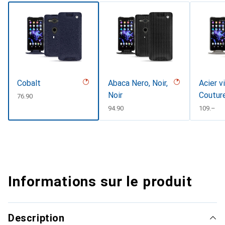
Cobalt
Abaca Nero, Noir,
Acier v
Noir
Coutur
CHF
76.90
CHF
94.90
CHF
109.–
Informations sur le produit
Description