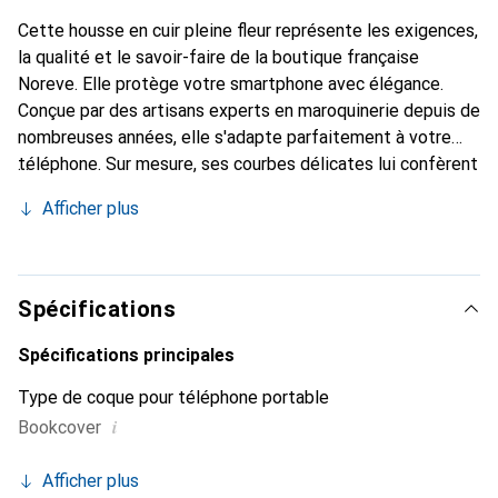
Cette housse en cuir pleine fleur représente les exigences,
la qualité et le savoir-faire de la boutique française
Noreve. Elle protège votre smartphone avec élégance.
Conçue par des artisans experts en maroquinerie depuis de
nombreuses années, elle s'adapte parfaitement à votre
téléphone. Sur mesure, ses courbes délicates lui confèrent
une véritable seconde peau. Elle devient un accessoire
Afficher plus
chic et essentiel de votre smartphone. La marque Noreve
est reconnue internationalement pour ses produits de
haute qualité et constitue un choix sûr pour une clientèle
exigeante.
Spécifications
Spécifications principales
Type de coque pour téléphone portable
i
Bookcover
Afficher plus