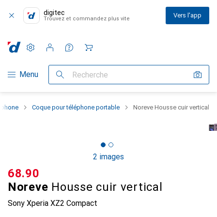
digitec
Vers l'app
Trouvez et commandez plus vite
Paramètres
Compte client
Listes de comparaison
Listes d'envies
Panier
Navigation par catégorie
Menu
Recherche
rtphone
Coque pour téléphone portable
Noreve Housse cuir vertical
2 images
CHF
68.90
Noreve
Housse cuir vertical
Sony Xperia XZ2 Compact