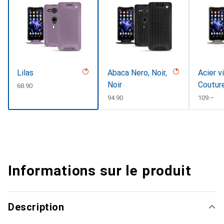
Lilas
Abaca Nero, Noir,
Acier v
Noir
Coutur
CHF
68.90
CHF
94.90
CHF
109.–
Informations sur le produit
Description