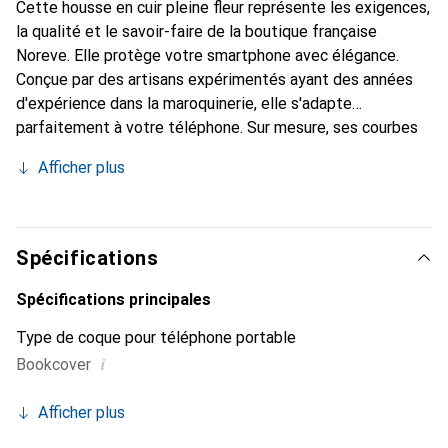
Cette housse en cuir pleine fleur représente les exigences,
la qualité et le savoir-faire de la boutique française
Noreve. Elle protège votre smartphone avec élégance.
Conçue par des artisans expérimentés ayant des années
d'expérience dans la maroquinerie, elle s'adapte
parfaitement à votre téléphone. Sur mesure, ses courbes
délicates lui confèrent une véritable seconde peau. Elle
Afficher plus
devient un accessoire chic et incontournable pour votre
smartphone. Reconnaître internationalement pour ses
produits de haute qualité, la marque Noreve est un choix
fiable pour une clientèle exigeante.
Spécifications
Spécifications principales
Type de coque pour téléphone portable
i
Bookcover
Afficher plus