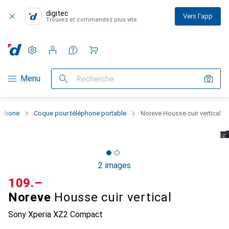
digitec
Vers l'app
Trouvez et commandez plus vite
Paramètres
Compte client
Listes de comparaison
Listes d'envies
Panier
Navigation par catégorie
Menu
Recherche
rtphone
Coque pour téléphone portable
Noreve Housse cuir vertical
2 images
CHF
109.–
Noreve
Housse cuir vertical
Sony Xperia XZ2 Compact