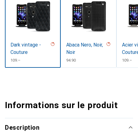
Dark vintage -
Abaca Nero, Noir,
Acier v
Couture
Noir
Coutur
CHF
109.–
CHF
94.90
CHF
109.–
Informations sur le produit
Description