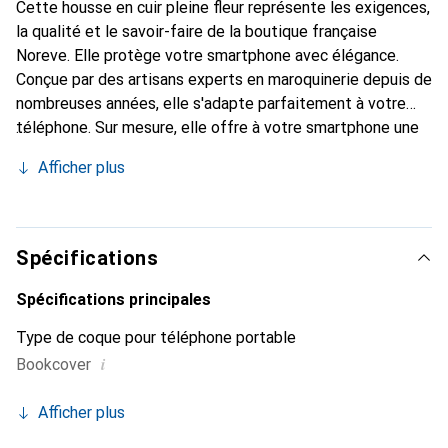
Cette housse en cuir pleine fleur représente les exigences,
la qualité et le savoir-faire de la boutique française
Noreve. Elle protège votre smartphone avec élégance.
Conçue par des artisans experts en maroquinerie depuis de
nombreuses années, elle s'adapte parfaitement à votre
téléphone. Sur mesure, elle offre à votre smartphone une
véritable seconde peau avec ses courbes raffinées. Elle
Afficher plus
devient un accessoire chic et indispensable. Reconnaître
internationalement pour ses produits de haute qualité, la
marque Noreve est un choix sûr pour une clientèle
exigeante.
Spécifications
Spécifications principales
Type de coque pour téléphone portable
i
Bookcover
Afficher plus