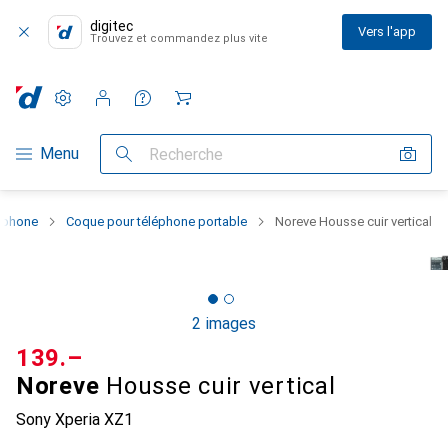
digitec
Vers l'app
Trouvez et commandez plus vite
Paramètres
Compte client
Listes de comparaison
Listes d'envies
Panier
Navigation par catégorie
Menu
Recherche
rtphone
Coque pour téléphone portable
Noreve Housse cuir vertical
2 images
CHF
139.–
Noreve
Housse cuir vertical
Sony Xperia XZ1