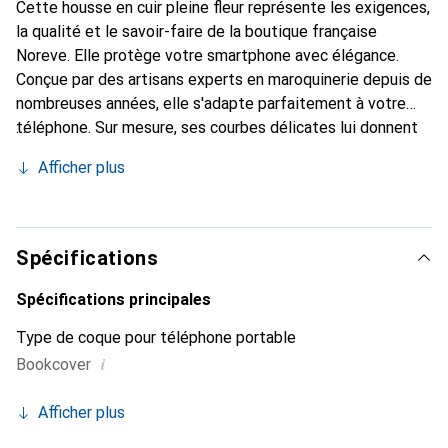
Cette housse en cuir pleine fleur représente les exigences,
la qualité et le savoir-faire de la boutique française
Noreve. Elle protège votre smartphone avec élégance.
Conçue par des artisans experts en maroquinerie depuis de
nombreuses années, elle s'adapte parfaitement à votre
téléphone. Sur mesure, ses courbes délicates lui donnent
une véritable seconde peau. Elle devient l'accessoire chic
Afficher plus
et indispensable pour votre smartphone. Reconnaître
internationalement pour ses produits de haute qualité, la
marque Noreve est un choix sûr pour une clientèle
exigeante.
Spécifications
Spécifications principales
Type de coque pour téléphone portable
i
Bookcover
Afficher plus