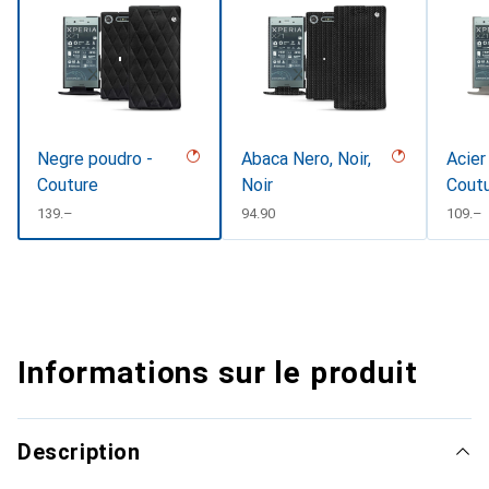
Negre poudro -
Abaca Nero, Noir,
Acier
Couture
Noir
Cout
CHF
139.–
CHF
94.90
CHF
109.–
Informations sur le produit
Description